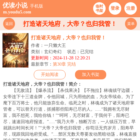
优读小说
手机版
临时
登录
注册
书架
m.youdu5.com
打造诸天地府，大帝？也归我管！
返回
菜单
打造诸天地府，大帝？也归我管！
作者：一只懒大王
类别：玄幻奇幻
状态：已完结
更新时间：2024-11-28 12:20:21
最新章节：
第30章 完结
开始阅读
加入书架
打造诸天地府，大帝？也归我管！简介：
【无敌流】【爆杀流】【杀伐果决】【不拖拉】林魂镇守边疆，
女帝连下十三道金牌，令他回城，只为用他的血，为女帝续命。为了
麾下百万将士，他只能放弃生命。临死之时，林魂成为了诸天地府掌
管者，可以替天行道，抓捕那些阳寿已尽的人。.....“我拥有无尽财
富，我不想死，我给你钱！”“呵呵，无尽财富，于我何干，阳寿已
尽，速速回地府报道。”.....“我乃大帝，独断万古，一人镇压万世，早
就跳出时间长河！”“大帝？大帝也归我管，你苟活无穷岁月，阳寿早
尽，现跟我回地府受戒。”....禁区无数天尊要发动黑暗动荡，林魂直接