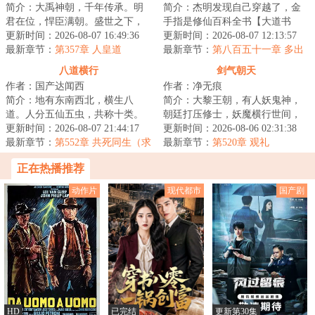
简介：大禹神朝，千年传承。明
简介：杰明发现自己穿越了，金
君在位，悍臣满朝。盛世之下，
手指是修仙百科全书【大道书
暗流涌动。神魔窥伺，妖孽横
更新时间：2026-08-07 16:49:36
阁】，可为什么穿越的却是巫师
更新时间：2026-08-07 12:13:57
行。连山信觉醒天...
最新章节：
第357章 人皇道
世界？！星环联邦...
最新章节：
第八百五十一章 多出
来的七级
八道横行
剑气朝天
作者：国产达闻西
作者：净无痕
简介：地有东南西北，横生八
简介：大黎王朝，有人妖鬼神，
道。人分五仙五虫，共称十类。
朝廷打压修士，妖魔横行世间，
天地人神鬼，鳞毛倮羽介。神道
更新时间：2026-08-07 21:44:17
百姓生灵涂炭，李凡奉师命出山
更新时间：2026-08-06 02:31:38
邪、人道贼、鳞道...
最新章节：
第552章 共死同生（求
斩妖，却卷入一...
最新章节：
第520章 观礼
月票）
正在热播推荐
动作片
现代都市
国产剧
HD
已完结
更新第30集