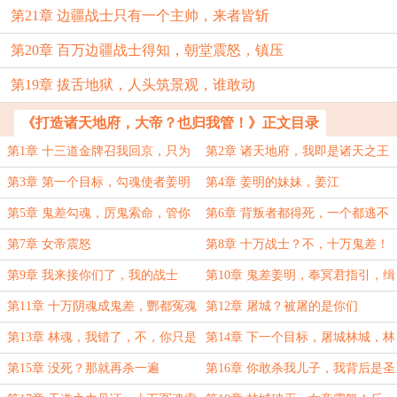
第21章 边疆战士只有一个主帅，来者皆斩
第20章 百万边疆战士得知，朝堂震怒，镇压
第19章 拔舌地狱，人头筑景观，谁敢动
《打造诸天地府，大帝？也归我管！》正文目录
第1章 十三道金牌召我回京，只为
第2章 诸天地府，我即是诸天之王
抽我血续命【新书启航】
第3章 第一个目标，勾魂使者姜明
第4章 姜明的妹妹，姜江
第5章 鬼差勾魂，厉鬼索命，管你
第6章 背叛者都得死，一个都逃不
是谁？
掉
第7章 女帝震怒
第8章 十万战士？不，十万鬼差！
第9章 我来接你们了，我的战士
第10章 鬼差姜明，奉冥君指引，缉
你归案
第11章 十万阴魂成鬼差，酆都冤魂
第12章 屠城？被屠的是你们
憎恶多
第13章 林魂，我错了，不，你只是
第14章 下一个目标，屠城林城，林
怕了
振天
第15章 没死？那就再杀一遍
第16章 你敢杀我儿子，我背后是圣