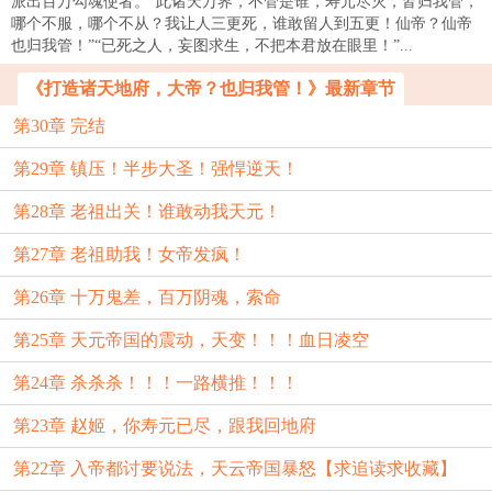
派出百万勾魂使者。“此诸天万界，不管是谁，寿元尽灭，皆归我管，
哪个不服，哪个不从？我让人三更死，谁敢留人到五更！仙帝？仙帝
也归我管！”“已死之人，妄图求生，不把本君放在眼里！”...
《打造诸天地府，大帝？也归我管！》最新章节
第30章 完结
第29章 镇压！半步大圣！强悍逆天！
第28章 老祖出关！谁敢动我天元！
第27章 老祖助我！女帝发疯！
第26章 十万鬼差，百万阴魂，索命
第25章 天元帝国的震动，天变！！！血日凌空
第24章 杀杀杀！！！一路横推！！！
第23章 赵姬，你寿元已尽，跟我回地府
第22章 入帝都讨要说法，天云帝国暴怒【求追读求收藏】