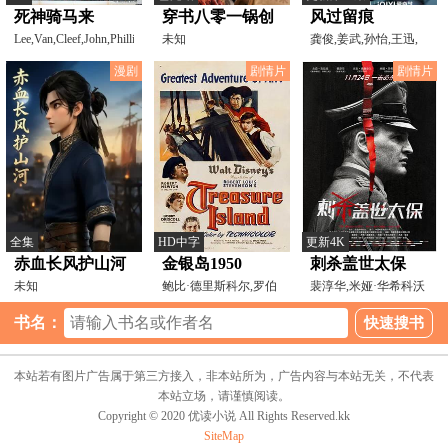
死神骑马来
穿书八零一锅创
风过留痕
Lee,Van,Cleef,John,Phillip,Law,Mario,Bre
富
未知
龚俊,姜武,孙怡,王迅,
贾冰,李建义,张开泰,
漫剧
剧情片
剧情片
全集
HD中字
更新4K
赤血长风护山河
金银岛1950
刺杀盖世太保
未知
鲍比·德里斯科尔,罗伯
裴淳华,米娅·华希科沃
特·牛顿,巴兹尔·悉
斯卡,杰森·克拉克,
书名：
本站若有图片广告属于第三方接入，非本站所为，广告内容与本站无关，不代表
本站立场，请谨慎阅读。
Copyright © 2020 优读小说 All Rights Reserved.kk
SiteMap