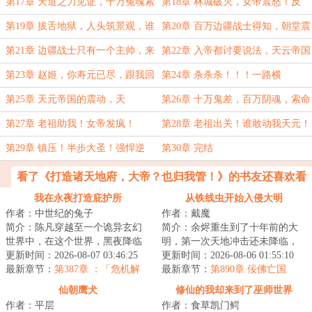
地
第17章 天道之力见证，十万冤魂索
第18章 林城破灭，女帝震怒！反
命
了，反了
第19章 拔舌地狱，人头筑景观，谁
第20章 百万边疆战士得知，朝堂震
敢动
怒，镇压
第21章 边疆战士只有一个主帅，来
第22章 入帝都讨要说法，天云帝国
者皆斩
暴怒【求追读求收藏】
第23章 赵姬，你寿元已尽，跟我回
第24章 杀杀杀！！！一路横
地府
推！！！
第25章 天元帝国的震动，天
第26章 十万鬼差，百万阴魂，索命
变！！！血日凌空
第27章 老祖助我！女帝发疯！
第28章 老祖出关！谁敢动我天元！
第29章 镇压！半步大圣！强悍逆
第30章 完结
天！
看了《打造诸天地府，大帝？也归我管！》的书友还喜欢看
我在永夜打造庇护所
从铁线虫开始入侵大明
作者：中世纪的兔子
作者：戴魔
简介：陈凡穿越至一个诡异玄幻
简介：余烬重生到了十年前的大
世界中，在这个世界，黑夜降临
明，第一次天地冲击还未降临，
后，无数诡物肆虐人间。他通过
更新时间：2026-08-07 03:46:25
万妖没有彻底复苏，倭寇还未彻
更新时间：2026-08-06 01:55:10
穿越自带的永夜...
最新章节：
第387章 ：「危机解
底携百鬼登陆，...
最新章节：
第890章 佞佛亡国
除。」
仙朝鹰犬
修仙的我却来到了巫师世界
作者：平层
作者：食草凯门鳄