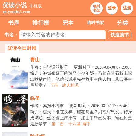
优读小说
手机版
临时
登录
注册
书架
m.youdu5.com
书库
排行榜
完本
分类
临时书架
书名：
优读今日封推
青山
作者：会说话的肘子
更新时间：2026-08-08 07:29:05
简介：洛城夜幕下的骏马与少年郎，马蹄在青石板上踩
出哒哒声响。他仿佛说书先生故事中的人物，从云瀑中
来...
最新章节：
775、故人相见
临圣
作者：卖报小郎君
更新时间：2026-08-07 17:08:46
简介：这天下谁在执棋，谁在局里？刀笔写忠义，转身
成谋逆。金銮殿上舞未停，江山半壁已凋零。谁在封王
拜...
最新章节：
第一百一十八章 得手