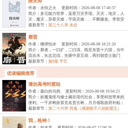
除灾师
作者：永恒之火
更新时间：2026-08-08 17:40:37
简介：多元能力世界，蓝星万灾齐现。天灾，地灾，人
灾，魔灾，异星灾难，宇宙灾难……不断爆发。李世安
修...
最新章节：
第三十八章 未必
廓晋
作者：榴弹怕水
更新时间：2026-08-08 18:21:20
简介：廓者，一曰扩，二曰清。既至东晋十六国，当中
流击水，矢志北伐，先驱中原五胡，再扫朝堂士族门
阀。...
最新章节：
第9章 手艺
优读编辑推荐
请勿高考时渡劫
作者：最白的乌鸦
更新时间：2026-08-08 19:04:23
简介：妖魔鬼怪与修士藏在现代社会，享受科技带来的
便利。一千岁树妖冒充名贵古树，月月领取政府补贴；
八...
最新章节：
第二十六章 穷鬼（感谢栀子八拍的盟主）
我，枪神！
作者：如水意
更新时间：2026-08-07 17:00:26