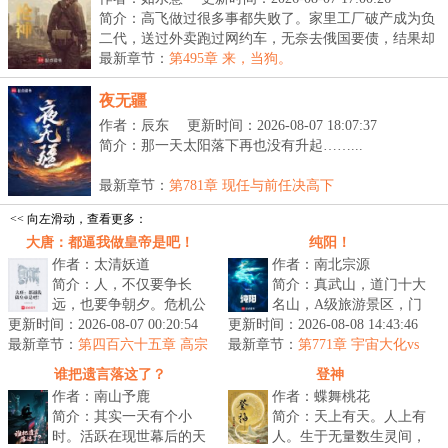
简介：高飞做过很多事都失败了。家里工厂破产成为负
二代，送过外卖跑过网约车，无奈去俄国要债，结果却
被...
最新章节：
第495章 来，当狗。
夜无疆
作者：辰东
更新时间：2026-08-07 18:07:37
简介：那一天太阳落下再也没有升起……...
最新章节：
第781章 现任与前任决高下
<< 向左滑动，查看更多：
大唐：都逼我做皇帝是吧！
纯阳！
作者：太清妖道
作者：南北宗源
简介：人，不仅要争长
简介：真武山，道门十大
远，也要争朝夕。危机公
名山，A级旅游景区，门
更新时间：2026-08-07 00:20:54
关出身的李旦，最是明白
更新时间：2026-08-08 14:43:46
票……祖师爷曾预言：真
最新章节：
这个道理。尤其前世的
第四百六十五章 高宗
最新章节：
武传道七十三，因凡应劫
第771章 宇宙大化vs
白首，薛元超薨（3/3，求月票）
他，有幸和太平...
纯阳真仙！最坏的结果
后人参。“...
谁把遗言落这了？
登神
作者：南山予鹿
作者：蝶舞桃花
简介：其实一天有个小
简介：天上有天。人上有
时。活跃在现世幕后的天
人。生于无量数生灵间，