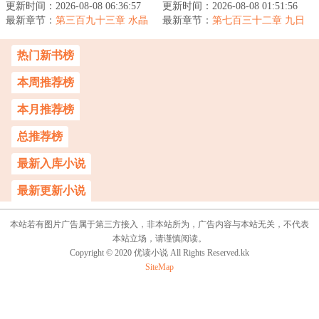
更新时间：2026-08-08 06:36:57
命者们，会在零点准时步
更新时间：2026-08-08 01:51:56
命如蝼蚁。秉情，守欲，
最新章节：
入昏暗小巷，坠入地球背
第三百九十三章 水晶
最新章节：
破妄，临真。携百折不移
第七百三十二章 九日
头骨到手！来自前文明玛雅的礼
面的倒影墟界...
横空，一梦窥天
之念，持万...
物！
热门新书榜
本周推荐榜
本月推荐榜
总推荐榜
最新入库小说
最新更新小说
本站若有图片广告属于第三方接入，非本站所为，广告内容与本站无关，不代表
本站立场，请谨慎阅读。
Copyright © 2020 优读小说 All Rights Reserved.kk
SiteMap