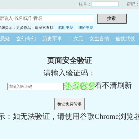
账号：
密码
温馨提示：更多作品，请搜索查找
临时书架
我的书架
悬疑
玄幻奇幻
历史军事
二次元
女生言情
仙侠武侠
页面安全验证
请输入验证码：
看不清刷新
示：如无法验证，请使用谷歌Chrome浏览