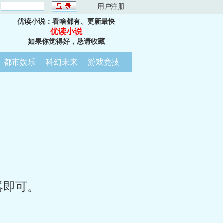
：
用户注册
优读小说：看啥都有、更新最快
优读小说
如果你觉得好，恳请收藏
都市娱乐
科幻未来
游戏竞技
器即可。