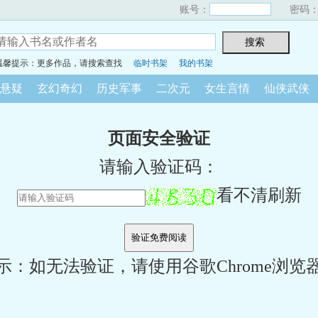
账号：
密码
温馨提示：更多作品，请搜索查找
临时书架
我的书架
悬疑
玄幻奇幻
历史军事
二次元
女生言情
仙侠武侠
页面安全验证
请输入验证码：
看不清刷新
示：如无法验证，请使用谷歌Chrome浏览