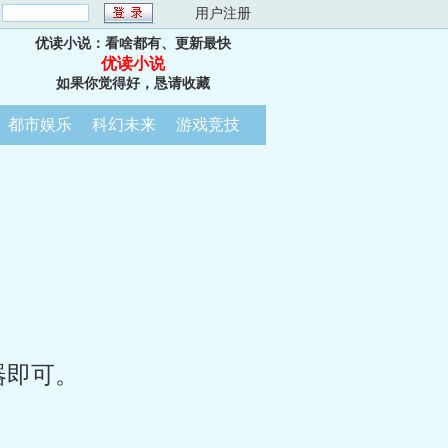
：
用户注册
优读小说：看啥都有、更新最快
优读小说
如果你觉得好，恳请收藏
都市娱乐
科幻未来
游戏竞技
器即可。