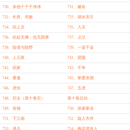
730、杀他个干干净净
731、赌命
732、长胜、求败
733、祸水东引
734、回上京
735、入京
736、此处无佛，也无因果
737、义父
738、陆谨与陆野
739、一诺千金
740、上元夜
741、团圆
742、回家
743、不争
744、重逢
745、挚爱亲朋
746、虎伥
747、五虎
748、归去（第十卷完）
第十卷总结
749、首辅
750、徐家家业
751、下江南
752、隐入市井
753、逃兵
754、梅花渡故人