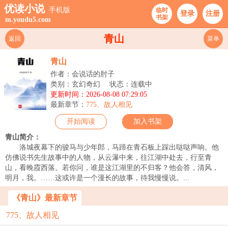
优读小说
手机版
临时
登录
注册
书架
m.youdu5.com
青山
返回
菜单
青山
作者：会说话的肘子
类别：玄幻奇幻
状态：连载中
更新时间：2026-08-08 07:29:05
最新章节：
775、故人相见
开始阅读
加入书架
青山简介：
洛城夜幕下的骏马与少年郎，马蹄在青石板上踩出哒哒声响。他
仿佛说书先生故事中的人物，从云瀑中来，往江湖中处去，行至青
山，看晚霞西落。若你问，谁是这江湖里的不归客？他会答，清风，
明月，我。……这或许是一个漫长的故事，待我慢慢说。...
《青山》最新章节
775、故人相见