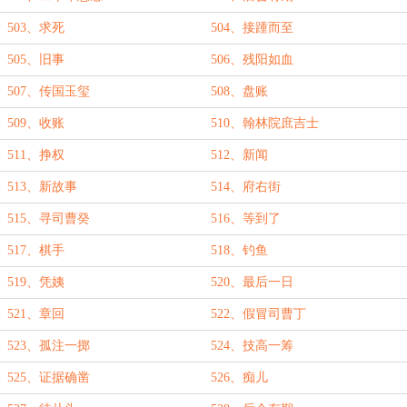
503、求死
504、接踵而至
505、旧事
506、残阳如血
507、传国玉玺
508、盘账
509、收账
510、翰林院庶吉士
511、挣权
512、新闻
513、新故事
514、府右街
515、寻司曹癸
516、等到了
517、棋手
518、钓鱼
519、凭姨
520、最后一日
521、章回
522、假冒司曹丁
523、孤注一掷
524、技高一筹
525、证据确凿
526、痴儿