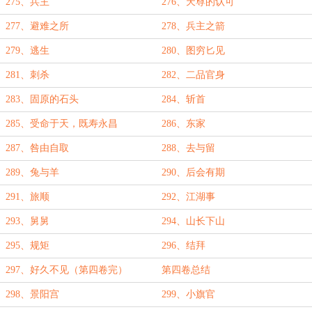
275、兵主
276、天尊的认可
277、避难之所
278、兵主之箭
279、逃生
280、图穷匕见
281、刺杀
282、二品官身
283、固原的石头
284、斩首
285、受命于天，既寿永昌
286、东家
287、咎由自取
288、去与留
289、兔与羊
290、后会有期
291、旅顺
292、江湖事
293、舅舅
294、山长下山
295、规矩
296、结拜
297、好久不见（第四卷完）
第四卷总结
298、景阳宫
299、小旗官