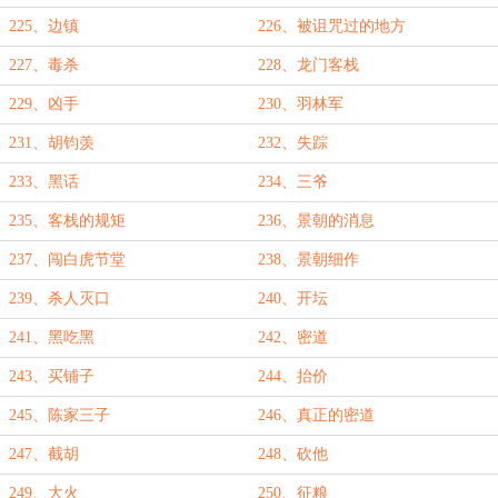
225、边镇
226、被诅咒过的地方
227、毒杀
228、龙门客栈
229、凶手
230、羽林军
231、胡钧羡
232、失踪
233、黑话
234、三爷
235、客栈的规矩
236、景朝的消息
237、闯白虎节堂
238、景朝细作
239、杀人灭口
240、开坛
241、黑吃黑
242、密道
243、买铺子
244、抬价
245、陈家三子
246、真正的密道
247、截胡
248、砍他
249、大火
250、征粮