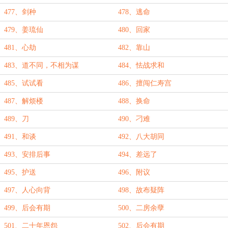
477、剑种
478、逃命
479、姜琉仙
480、回家
481、心劫
482、靠山
483、道不同，不相为谋
484、怯战求和
485、试试看
486、擅闯仁寿宫
487、解烦楼
488、换命
489、刀
490、刁难
491、和谈
492、八大胡同
493、安排后事
494、差远了
495、护送
496、附议
497、人心向背
498、故布疑阵
499、后会有期
500、二房余孽
501、二十年恩怨
502、后会有期