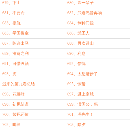
679、下山
680、吹一辈子
681、不要命
682、武道鸣音再响
683、报仇
684、剑种门径
685、举国搜拿
686、武圣人
687、陈迹出马
688、再次进山
689、渔翁之利
690、利息
691、可惜没酒
692、信鸽
693、虎
694、太想进步了
迟来的第九卷总结
695、惊蛰
696、花腰蜂
697、进上京城
698、初见陆谨
699、潢国公，薨
700、替死还债
701、冯先生！
702、喝酒
703、除夕