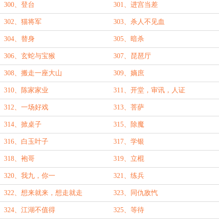
300、登台
301、进宫当差
302、猫将军
303、杀人不见血
304、替身
305、暗杀
306、玄蛇与宝猴
307、琵琶厅
308、搬走一座大山
309、嫡庶
310、陈家家业
311、开堂，审讯，人证
312、一场好戏
313、菩萨
314、掀桌子
315、除魔
316、白玉叶子
317、学银
318、袍哥
319、立棍
320、我九，你一
321、练兵
322、想来就来，想走就走
323、同仇敌忾
324、江湖不值得
325、等待