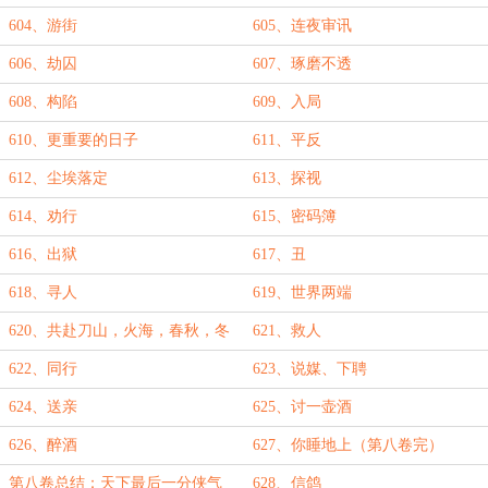
604、游街
605、连夜审讯
606、劫囚
607、琢磨不透
608、构陷
609、入局
610、更重要的日子
611、平反
612、尘埃落定
613、探视
614、劝行
615、密码簿
616、出狱
617、丑
618、寻人
619、世界两端
620、共赴刀山，火海，春秋，冬
621、救人
夏
622、同行
623、说媒、下聘
624、送亲
625、讨一壶酒
626、醉酒
627、你睡地上（第八卷完）
第八卷总结：天下最后一分侠气
628、信鸽