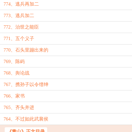
774、逃兵再加二
773、逃兵加二
772、治世之能臣
771、五个义子
770、石头里蹦出来的
769、陈屿
768、舆论战
767、携孙子以令缙绅
766、家书
765、齐头并进
764、不过如此武襄侯
《青山》正文目录