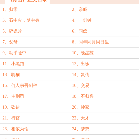
1、归零
2、亲戚
3、石中火，梦中身
4、一刻钟
5、碎瓷片
6、同僚
7、父母
8、同年同月同日生
9、动乎险中
10、晚星苑
11、小黑猫
12、出诊
13、聘猫
14、复仇
15、何人窃吾剑种
16、交易
17、主刑司
18、不归客
19、砍错
20、抄家
21、行官
22、天才
23、相依为命
24、梦鸡