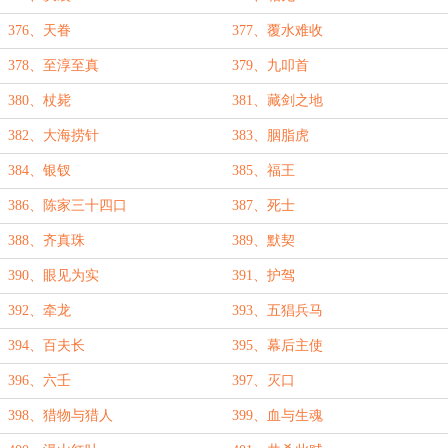
376、天眷
377、覆水难收
378、至淳至真
379、九叩首
380、杖毙
381、藏剑之地
382、大海捞针
383、胭脂虎
384、银钗
385、福王
386、陈家三十四口
387、死士
388、齐真珠
389、默契
390、眼见为实
391、护驾
392、牵龙
393、五猖兵马
394、百夫长
395、幕后主使
396、六壬
397、灭口
398、猎物与猎人
399、血与生魂