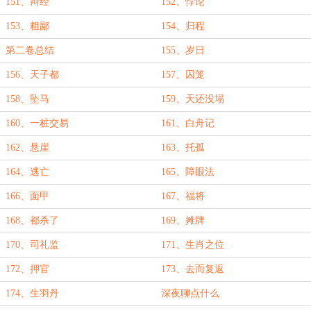
151、辩经
152、悖论
153、粗鄙
154、归程
第二卷总结
155、岁日
156、天子都
157、囚笼
158、坠马
159、天还没塌
160、一桩交易
161、白舟记
162、悬崖
163、托孤
164、逃亡
165、障眼法
166、面甲
167、福将
168、都杀了
169、摊牌
170、司礼监
171、生肖之位
172、押官
173、去而复返
174、生羽丹
深夜聊点什么