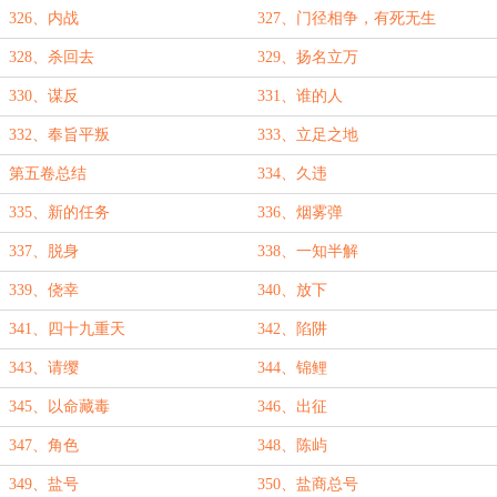
326、内战
327、门径相争，有死无生
328、杀回去
329、扬名立万
330、谋反
331、谁的人
332、奉旨平叛
333、立足之地
第五卷总结
334、久违
335、新的任务
336、烟雾弹
337、脱身
338、一知半解
339、侥幸
340、放下
341、四十九重天
342、陷阱
343、请缨
344、锦鲤
345、以命藏毒
346、出征
347、角色
348、陈屿
349、盐号
350、盐商总号