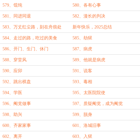
579、馄饨
580、各有心事
581、同进同退
582、漫长的判决
583、万丈红尘路，刻在舟痕处
新年快乐，2025总结
584、走过的路，吃过的美食
585、劫狱
586、开门、生门、休门
587、病虎
588、穿堂风
589、他就是病虎
590、应卯
591、说客
592、跳出棋盘
593、毒相
594、学医
595、太医院院使
596、阉党做事
597、质疑阉党，成为阉党
598、助兴
599、脱身
600、齐家家事
601、洛城旧事
602、离开
603、入狱