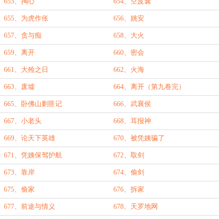
653、掏心
654、空皮囊
655、为虎作伥
656、姚安
657、贪与痴
658、大火
659、离开
660、密会
661、大殓之日
662、火海
663、废墟
664、离开（第九卷完）
665、卧佛山剿匪记
666、武襄侯
667、小老头
668、耳报神
669、论天下英雄
670、被凭姨骗了
671、凭姨保驾护航
672、取剑
673、靠岸
674、偷剑
675、偷家
676、拆家
677、前途与情义
678、天罗地网