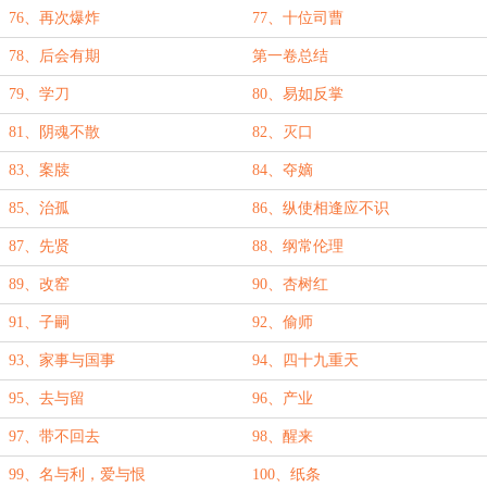
76、再次爆炸
77、十位司曹
78、后会有期
第一卷总结
79、学刀
80、易如反掌
81、阴魂不散
82、灭口
83、案牍
84、夺嫡
85、治孤
86、纵使相逢应不识
87、先贤
88、纲常伦理
89、改窑
90、杏树红
91、子嗣
92、偷师
93、家事与国事
94、四十九重天
95、去与留
96、产业
97、带不回去
98、醒来
99、名与利，爱与恨
100、纸条