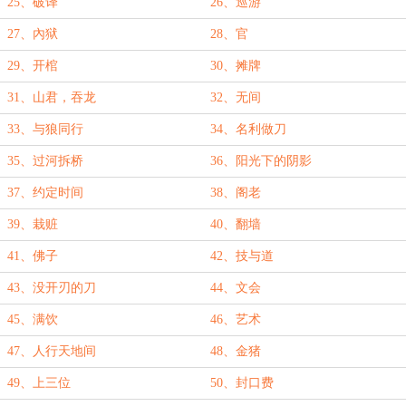
25、破译
26、巡游
27、內狱
28、官
29、开棺
30、摊牌
31、山君，吞龙
32、无间
33、与狼同行
34、名利做刀
35、过河拆桥
36、阳光下的阴影
37、约定时间
38、阁老
39、栽赃
40、翻墙
41、佛子
42、技与道
43、没开刃的刀
44、文会
45、满饮
46、艺术
47、人行天地间
48、金猪
49、上三位
50、封口费