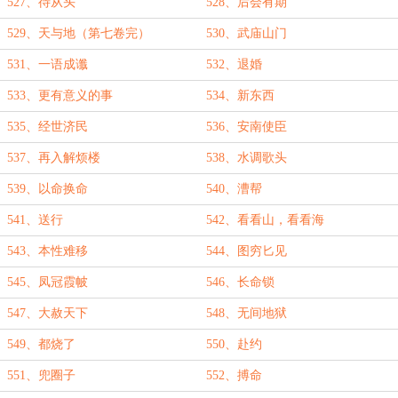
527、待从头
528、后会有期
529、天与地（第七卷完）
530、武庙山门
531、一语成谶
532、退婚
533、更有意义的事
534、新东西
535、经世济民
536、安南使臣
537、再入解烦楼
538、水调歌头
539、以命换命
540、漕帮
541、送行
542、看看山，看看海
543、本性难移
544、图穷匕见
545、凤冠霞帔
546、长命锁
547、大赦天下
548、无间地狱
549、都烧了
550、赴约
551、兜圈子
552、搏命