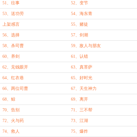
51、往事
52、变节
53、送功劳
54、海东青
上架感言
55、赌徒
56、选择
57、剑潮
58、杀司曹
59、敌人与朋友
60、养剑
61、认错
62、见钱眼开
63、真菩萨
64、红衣巷
65、好时光
66、两位司曹
67、天生神力
68、鲸
69、离开
70、告别
71、三不帮
72、火与药
73、江湖
74、救人
75、爆炸