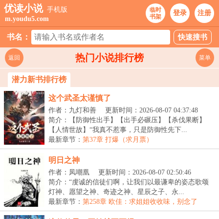
优读小说
手机版
临时
登录
注册
书架
m.youdu5.com
书名：
热门小说排行榜
返回
菜单
潜力新书排行榜
这个武圣太谨慎了
作者：九灯和善
更新时间：2026-08-07 04:37:48
简介：【防御性出手】【出手必碾压】【杀伐果断】
【人情世故】“我真不惹事，只是防御性先下...
最新章节：
第37章 打爆（求月票）
明日之神
作者：凤嘲凰
更新时间：2026-08-07 02:50:46
简介：“虔诚的信徒们啊，让我们以最谦卑的姿态歌颂
灯神、愿望之神、奇迹之神、星辰之子、永...
最新章节：
第258章 欧佳：求姐姐收收味，别念了