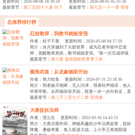
更新时间：2026-08-06 18:39:24
的炼尸道职业系统。只需
更新时间：2026-08-05 05:35:58
行。你可以站在台前，向
最新章节：
让尸傀与天资上佳、且相
第三百四十八章 问了
最新章节：
世人宣布时代浪潮的到
第七百一十一章 荣誉
价就得买
同性别的修...
来，也可以隐匿...
总推荐排行榜
忍校教师，我教书就能变强
作者：桔子不黄
更新时间：2026-05-08 04:17:50
简介：沐月穿越到了火影世界，成为忍者学校中忍老
师，觉醒教师系统，教书就能变强。“第一次完成评级
为a...
最新章节：
第15章 是绝望的世界害了你
横推武道：从龙象镇狱开始
作者：努力吃鱼
更新时间：2026-07-31 23:18:30
简介：弱者扬天咆哮，无人问津，强者轻声细语，他人
毕恭毕敬。从药铺杂役开始，陈斐一步一步向前走，直
至...
最新章节：
第二千二百七十二章 至强者
大唐捉妖法师
作者：澄云生
更新时间：2022-03-16 14:43:53
简介：大唐贞观年间，神秘风趣的少年法师赵寒，捉妖
降魔、屡破奇案，卷入权谋大战，上斗帝王将相阴谋