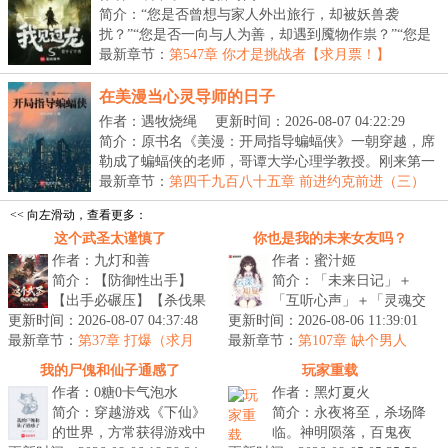
简介：“您是否曾想与家人外出旅行，却被妖兽袭
扰？”“您是否一向与人为善，却遇到魇物作祟？”“您是
否...
最新章节：
第547章 你才是挑战者【求月票！】
在美漫当心灵导师的日子
作者：遇牧烧绳
更新时间：2026-08-07 04:22:29
简介：原书名《美漫：开局指导蝙蝠侠》一朝穿越，席
勒成了蝙蝠侠的老师，哥谭大学心理学教授。刚来第一
天...
最新章节：
第四千九百八十五章 前进约克前进（三）
<< 向左滑动，查看更多：
这个武圣太谨慎了
你也是我的未来女友吗？
作者：九灯和善
作者：蜜汁姬
简介：【防御性出手】
简介：「未来日记」＋
【出手必碾压】【杀伐果
「互听心声」＋「灵魂交
更新时间：2026-08-07 04:37:48
断】【人情世故】“我真不
更新时间：2026-08-06 11:39:01
换」【年，月日，阴】
最新章节：
惹事，只是防御性先下手
第37章 打爆（求月
最新章节：
【他俩离婚了】【宋云深
第107章 缺个男人
票）
为强。”穿...
这个笨蛋，都不...
我的尸傀和仙子通感了
玩家重载
作者：0糖0卡气泡水
作者：黑灯夏火
简介：穿越游戏《下仙》
简介：永夜将至，杀场降
的世界，方常获得游戏中
临。神明陨落，百鬼夜