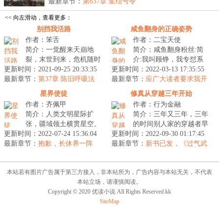
家，...
最新章节：
第637章 集结号令
<< 向左滑动，查看更多：
别挡我活路
咸鱼翻身的正确姿势
作者：笨舌
作者：二宝天使
简介：一觉醒来天崩地
简介：咸鱼翻身粉丝:简
裂，末世到来，危机随时
介:我叫顾铮，我专怼系
更新时间：2021-09-25 20:33:35
都会降临，举世仓皇……
更新时间：2022-03-13 17:35:55
统，最强学霸，泡妞系
最新章节：
早已看到世间魑魅魍魉横
第37章 陈旧呼吸法
最新章节：
统，随身武器……一个字:
应广大读者要求我开
1.0，当入冲阵！
行的陈旧两耳...
了本都市的新书
怼他...
星界使徒
修真从穿越三年开始
作者：齐佩甲
作者：行为金融
简介：人类文明星际扩
简介：三年又三年，三年
张，疆域领土横贯星空。
的时间别人家的穿越者早
更新时间：2022-07-24 15:36:04
在星际移民的时代浪潮
更新时间：2022-09-30 01:17:45
已经称皇称帝，成为大佬
最新章节：
中，周靖意外觉醒星界穿
抱歉，长休养一阵
最新章节：
中的大佬。然而，穿越三
新书已发，《过气武
梭之力，创建【...
林高手重生三十年前》
年，带着个...
本站若有图片广告属于第三方接入，非本站所为，广告内容与本站无关，不代表
本站立场，请谨慎阅读。
Copyright © 2020 优读小说 All Rights Reserved.kk
SiteMap