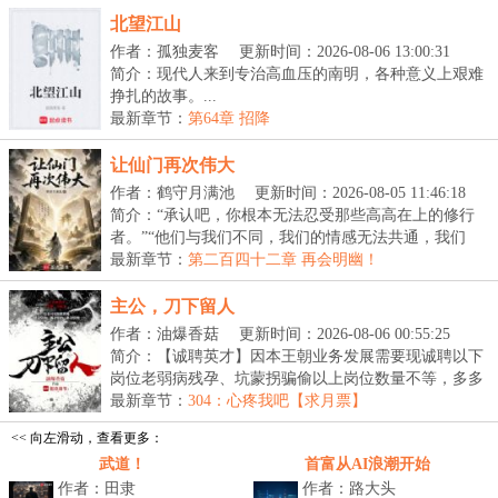
北望江山
作者：孤独麦客
更新时间：2026-08-06 13:00:31
简介：现代人来到专治高血压的南明，各种意义上艰难
挣扎的故事。...
最新章节：
第64章 招降
让仙门再次伟大
作者：鹤守月满池
更新时间：2026-08-05 11:46:18
简介：“承认吧，你根本无法忍受那些高高在上的修行
者。”“他们与我们不同，我们的情感无法共通，我们
的...
最新章节：
第二百四十二章 再会明幽！
主公，刀下留人
作者：油爆香菇
更新时间：2026-08-06 00:55:25
简介：【诚聘英才】因本王朝业务发展需要现诚聘以下
岗位老弱病残孕、坑蒙拐骗偷以上岗位数量不等，多多
益...
最新章节：
304：心疼我吧【求月票】
<< 向左滑动，查看更多：
武道！
首富从AI浪潮开始
作者：田隶
作者：路大头