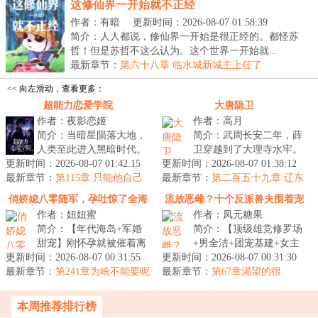
这修仙界一开始就不正经
作者：有暗
更新时间：2026-08-07 01:58:39
简介：人人都说，修仙界一开始是很正经的。都怪苏
哲！但是苏哲不这么认为。这个世界一开始就...
最新章节：
第六十八章 临水城新城主上任了
<< 向左滑动，查看更多：
超能力恋爱学院
大唐隐卫
作者：夜影恋姬
作者：高月
简介：当暗星陨落大地，
简介：武周长安二年，薛
人类至此进入黑暗时代。
卫穿越到了大理寺水牢。
更新时间：2026-08-07 01:42:15
其中一些强大的超凡者驱
更新时间：2026-08-07 01:38:12
出狱后，他给自己戴上了
最新章节：
逐黑暗，建立城邦，竖...
第115章 只能他自己
最新章节：
三个面具。第一个面具...
第二百五十九章 辽东
去背负渣男的骂名
局势
俏娇媳八零随军，孕吐惊了全海
流放恶雌？十个反派兽夫围着宠
作者：妞妞蜜
作者：凤元糖果
岛
简介：【年代海岛+军婚
简介：【顶级雄竞修罗场
甜宠】刚怀孕就被催着离
+男全洁+团宠基建+女主
更新时间：2026-08-07 00:31:55
婚，陈小聪挺着孕肚赴海
更新时间：2026-08-07 00:31:30
成长型全能】沈清霜穿进
最新章节：
岛找丈夫要个说法。所...
第241章为啥不能要呢
最新章节：
一本兽世文中，成了女...
第67章渴望的很
本周推荐排行榜