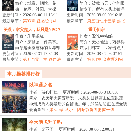
简介：城寨、烟馆、花
简介：被裁当天，他的眼
街、赌场、社团、大探
睛变了。所有人头上都浮
更新时间：2026-08-06 11:16:11
长……李修文穿越到了殖
更新时间：2026-08-06 00:16:18
着数据面板。HR的补偿方
最新章节：
民政府统治下的香海，此
第93章 撼龙经（4k
最新章节：
案有两处计算错误他当场
第三百七十三章 起飞
字，求月票）
世江湖余温尚在...
的猪
多拿了四万...
美漫：家父超人，我只是NPC？
重明仙宗
作者：朱果很红
作者：爱吃han烧白
简介：穿越是一件美事。
简介：无尽仙道，万界兵
而穿越美漫这样的世界却
戎宗门林立、世家普通人
更新时间：2026-07-31 17:34:08
很难说自己成年了还没
更新时间：2026-08-07 03:07:51
穿越的主角康大宝，在师
最新章节：
逝，或许成为了超人克拉
第五百零二章 路西法
最新章节：
父身殁后继承了掌门之
第104章 众家逐利纷
的存在
克的养子也算...
争起、久养灵葩寻掌门
位。背负着宗...
本月推荐排行榜
以神通之名
作者：猪心虾仁
更新时间：2026-08-06 04:07:58
简介：农历年大灾变爆发，人类从世界霸主位置跌落，
神州成为人类最后的自留地。年，武侯陆昭正在接受调
查...
最新章节：
第629章 从小，陆昭就努力把握一切
今天他飞升了吗
作者：裴不了
更新时间：2026-08-06 12:00:54