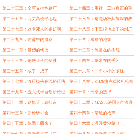
己的轴承钢
第二十三章：全军支持炼钢厂
第二十四章：重锤，工业真正的重
锤
第二十五章：万丈高楼平地起
第二十六章：这是场极其辉煌的战
斗
第二十七章：这卡死人的铜矿啊
第二十八章：下巴掉地上了的刘厂
长
第二十九章：迷雾中的道路
第三十章：艰难的浇铸
第三十一章：暴烈的钢火
第三十二章：陈常在的抱怨
第三十三章：钢铁长子的牺牲
第三十四章：陈常在的手艺
第三十五章：成了，成了
第三十六章：一个小小的滚柱
第三十七章：液压模头膛线挤压法
第三十八章：ZB26捷克式轻机枪枪
管
第三十九章：五六式半自动步枪也
第四十章：无奈的选择
该出来了
第四十一章：这枪管，真扛造
第四十二章：MAS36法国人的浪漫
第四十三章：新枪研讨会
第四十四章：清脆的枪声
第四十五章：陈团长回来了
第四十六章：漫漫黄沙路（一）
第四十七章：漫漫黄沙路（二）
第四十八章：漫漫黄沙路（三）