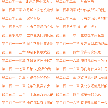
第二百零一章：让卢老先生惊为天
第二百零二章 ：月夜家书
人的老乡
第二百零三章 在月球上该怎么建铁
第二百零四章 特种作战部队的新步
路
枪
第二百零五章 ：家的召唤
第二百零六章 ：没有封面照片的时
代周刊
第二百零七章 ：小鬼子最后的准备
第二百零八章 虎！虎！虎！
第二百零九章 ：世界巨头们的反应
第二百一十章 ：生物医学实验室
第二百一十一章 现在它价比黄金啊
第二百一十二章 双发重型多功能战
斗轰炸机
第二百一十三章 神秘的机载武器
第二百一十四章 导弹与虎头雕
第二百一十五章 前线支援神器107
第二百一十六章 能打几百公里的火
火箭炮
箭弹？
第二百一十七章 乔治·史密斯的警
第二百一十八章 你们有什么条件尽
觉
管提
第二百一十九章 不是条件的条件
第二百二十章 这架飞机可以飞驼峰
航线
第二百二十一章 这架飞机卖多少
第二百二十二章 陕北永远都是我的
钱？
好朋友
第二百二十三章 一千五百万美元的
第二百二十四章 陈纳德的叹息
订单
第二百二十五章 他们都是有道德的
第二百二十六章 装甲部队最后一公