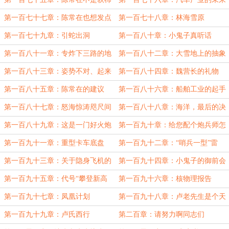
子
规划
第一百七十七章：陈常在也想发点
第一百七十八章：林海雪原
战争财的
第一百七十九章：引蛇出洞
第一百八十章：小鬼子真听话
第一百八十一章：专炸下三路的地
第一百八十二章：大雪地上的抽象
雷
画
第一百八十三章：姿势不对、起来
第一百八十四章：魏营长的礼物
重睡
第一百八十五章：陈常在的建议
第一百八十六章：船舶工业的起手
式
第一百八十七章：怒海惊涛咫尺间
第一百八十八章：海洋，最后的决
战场
第一百八十九章：这是一门好火炮
第一百九十章：给您配个炮兵师怎
么样？
第一百九十一章：重型卡车底盘
第一百九十二章：“哨兵一型”雷
达，陕北自己的雷达
第一百九十三章：关于隐身飞机的
第一百九十四章：小鬼子的御前会
探讨
议
第一百九十五章：代号“攀登新高
第一百九十六章：核物理报告
山”
第一百九十七章：凤凰计划
第一百九十八章：卢老先生是个天
文学家
第一百九十九章：卢氏西行
第二百章：请努力啊同志们