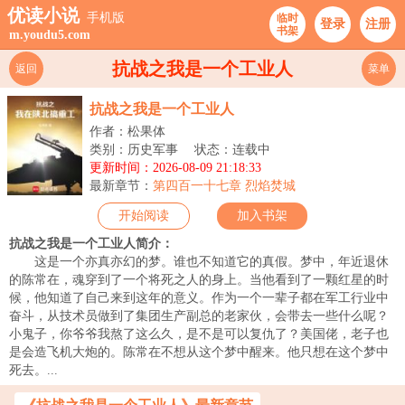
优读小说
手机版
临时
登录
注册
书架
m.youdu5.com
抗战之我是一个工业人
返回
菜单
抗战之我是一个工业人
作者：松果体
类别：历史军事
状态：连载中
更新时间：2026-08-09 21:18:33
最新章节：
第四百一十七章 烈焰焚城
开始阅读
加入书架
抗战之我是一个工业人简介：
这是一个亦真亦幻的梦。谁也不知道它的真假。梦中，年近退休
的陈常在，魂穿到了一个将死之人的身上。当他看到了一颗红星的时
候，他知道了自己来到这年的意义。作为一个一辈子都在军工行业中
奋斗，从技术员做到了集团生产副总的老家伙，会带去一些什么呢？
小鬼子，你爷爷我熬了这么久，是不是可以复仇了？美国佬，老子也
是会造飞机大炮的。陈常在不想从这个梦中醒来。他只想在这个梦中
死去。...