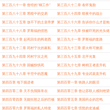
第三百八十一章 曾经的“桐工作”
第三百八十二章 各怀鬼胎
第三百八十三章 黑暗中的交易
第三百八十四章 暗夜中的战士
第三百八十五章 放不下的土皇帝梦
第三百八十六章 告诉你什么才是炮
兵
第三百八十八章 罗斯福的愤怒
第三百八十九章 快被吓死的光头佬
第三百九十章 起死回生的阎老西
第三百九十一章 罗斯福的套路
第三百九十二章 冈村宁次的家私
第三百九十三章 星火终可燎原
第三百九十四章 冈村宁次之死
第三百九十五章 北平光复
第三百九十六章 国贼惊惧死
第三百九十七章 树梢王者直升机
第三百九十八章 半空中的恶魔
第三百九十九章 专业武装直升机
第四百章 地下掘进者
第四百零一章 铁路人的眼泪
第四百零二章 天不负我陈常在
第四百零三章 曾让苏联人感到绝望
的钢带
第四百零四章 无能狂怒之后的巴顿
第四百零五章 美国药企的悲鸣
第四百零六章 罗斯福的私人特使
第四百零七章 愤怒的史迪威