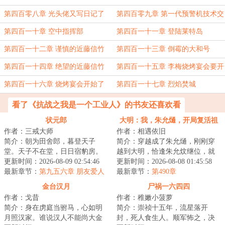
第四百零八章 光头佬又写日记了
第四百零九章 第一代预警机技术交
流会
第四百一十章 空中指挥部
第四百一十一章 登陆莱特岛
第四百一十二章 谨慎的近藤信竹
第四百一十三章 倒霉的大和号
第四百一十四章 绝望的近藤信竹
第四百一十五章 李梅烧烤宴会要开
始了
第四百一十六章 烧烤宴会开始了
第四百一十七章 烈焰焚城
看了《抗战之我是一个工业人》的书友还喜欢看
状元郎
大明：我，朱允熥，开局复活祖
作者：三戒大师
作者：相遇依旧
母
简介：朝为田舍郎，暮登天子
简介：穿越成了朱允熥，刚刚穿
堂。天子不在堂，日日宿豹房。
越到大明，恰逢朱允炆继位，就
~~~~~~唐寅：义父拯救了我。王
更新时间：2026-08-09 02:54:46
要拿自己开刀，三日后问斩；本
更新时间：2026-08-08 01:45:58
守仁：要不是他救...
最新章节：
第九五六章 朋友爱人
想做一个逍遥王...
最新章节：
第490章
金台汉月
尸祸一六四四
作者：戈昔
作者：稚嫩小菠萝
简介：身在虏庭当驸马，心如明
简介：崇祯十五年，流星落开
月照汉家。谁说汉人不能尚大金
封，死人食生人。顺军怖之，决