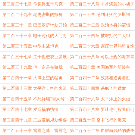
人
里的补给线
第二百二十七章 你觉得五千马克一
第二百二十八章 非常满意的小胡子
辆怎么样
第二百二十九章 老史密斯的报价
第二百三十章 感到牙疼的罗斯福
第二百三十一章 巴巴罗萨计划开始
第二百三十二章 政治本身的逻辑
了
第二百三十三章 电子时代的大门将
第二百三十四章 被敲打的二人组
要敞开了
第二百三十五章 中型主战坦克
第二百三十六章 碾压世界的坦克炮
第二百三十七章 关于促进农业发展
第二百三十八章 可以上舰的海东青
的报告
第二百三十九章 他一定是在骗我
第二百四十章 美国海军的新装备
第二百四十一章 大洋上空的猛禽
第二百四十二章 狭路相逢勇者胜
第二百四十三章 太平洋上空的火流
第二百四十四章 杀疯了的猛禽
星
第二百四十五章 不死祥瑞“雪风号”
第二百四十六章 太平洋上的火炬
第二百四十七章 罗斯福的彷徨
第二百四十八章 要让他们按着咱们
的规矩走
第二百四十九章 工业发展规划纲要
第二百五十章 空中飞行的坦克
第二百五十一章 雷霆之速、雷霆之
第二百五十二章 血腥而残酷的战争