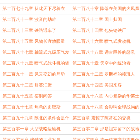
易
下
第二百七十九章 从此天下尽着衣
第二百八十章 降落在美国的火凤凰
第二百八十一章 波音的劫难
第二百八十二章 国士归国
第二百八十三章 铁路通车了
第二百八十四章 包头钢铁厂
第二百八十五章 风物长宜放眼量
第二百八十六章 喷气式发动机
第二百八十七章 轴流式九级压气发
第二百八十八章 远古巨兽的怒吼
动机
第二百八十九章 喷气式战斗机的雏
第二百九十章 天空中的统治者
形
第二百九十一章 风云变幻的局势
第二百九十二章 罗斯福的接班人
第二百九十三章 群英汇聚
第二百九十四章 美国来客
第二百九十五章 窑洞问答
第二百九十六章 内心复杂的华莱士
第二百九十七章 焦急的史密斯
第二百九十八章 会影响全球战局的
坦克
第二百九十九章 陕北的条件会是什
第三百章 震惊了陈常在的交换
么？
第三百零一章 大型战略运输机
第三百零二章 那是祖宗留下的故地
啊
第三百零三章 残酷的工业发展
第三百零四章 造一枚核弹都需要什