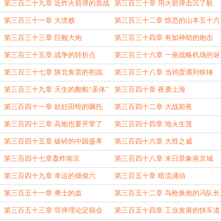
钟
第三百二十九章 近炸火箭弹的首战
第三百三十章 用火箭弹击沉了航
母？
第三百三十一章 大溃败
第三百三十二章 惊恐的山本五十六
第三百三十三章 巨舰大炮
第三百三十四章 有如神助的炮击
第三百三十五章 战争的转折点
第三百三十六章 一座战略机场的诞
生
第三百三十七章 陕北鱼雷的初战
第三百三十八章 当鸡蛋遇到铁锤
第三百三十九章 天生的翻船“圣体”
第三百四十章 夜袭上海
第三百四十一章 欲妊田蝗的嘱托
第三百四十二章 大战前夜
第三百四十三章 高炮也要开荤了
第三百四十四章 地火生莲
第三百四十五章 破碎的中园盛孝
第三百四十六章 大胜之威
第三百四十七章轰炸南京
第三百四十八章 末日景象南京城
第三百四十九章 幸运的畑俊六
第三百五十章 暗流涌动
第三百五十一章 勇士的血
第三百五十二章 鸟枪换炮的冯队长
第三百五十三章 导弹理论定稿会
第三百五十四章 工业发展的快车道