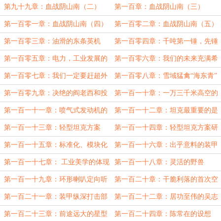
第九十九章：血战阴山南（二）
第一百章：血战阴山南（三）
第一百零一章：血战阴山南（四）
第一百零二章：血战阴山南（五）
第一百零三章：油滑的东条英机
第一百零四章：千吨第一锤，先锤
火电站。
第一百零五章：电力，工业发展的
第一百零六章：我们的未来充满希
发动机
望
第一百零七章：我们一定要赶超外
第一百零八章：雪域猛禽“海东青”
国的技术水平
第一百零九章：决绝的阎老西和投
第一百一十章：一万三千米高空的
降的孔令煜
挑战
第一百一十一章：喷气式发动机的
第一百一十二章：坦克最重要的是
基础
什么？
第一百一十三章：轻型坦克方案
第一百一十四章：轻型坦克方案研
讨会
第一百一十五章：标准化、模块化
第一百一十六章：出乎意料的装甲
钢
第一百一十七章： 工业美学的体现
第一百一十八章：灵活的野兽
第一百一十九章：环形喇叭定向听
第一百二十章：干脆利落的首次空
音器
战
第一百二十一章：装甲纵深打击部
第一百二十二章：居功至伟的吴志
队
凯团队
第一百二十三章：前途远大的星型
第一百二十四章：陈常在的设想