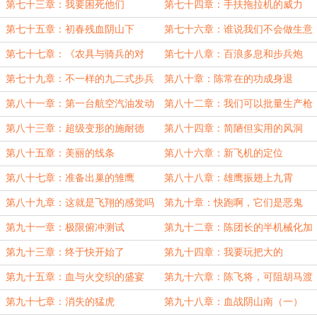
第七十三章：我要困死他们
第七十四章：手扶拖拉机的威力
第七十五章：初春残血阴山下
第七十六章：谁说我们不会做生意
第七十七章：《农具与骑兵的对
第七十八章：百浪多息和步兵炮
决》
第七十九章：不一样的九二式步兵
第八十章：陈常在的功成身退
炮
第八十一章：第一台航空汽油发动
第八十二章：我们可以批量生产枪
机
炮管了
第八十三章：超级变形的施耐德
第八十四章：简陋但实用的风洞
第八十五章：美丽的线条
第八十六章：新飞机的定位
第八十七章：准备出巢的雏鹰
第八十八章：雄鹰振翅上九霄
第八十九章：这就是飞翔的感觉吗
第九十章：快跑啊，它们是恶鬼
第九十一章：极限俯冲测试
第九十二章：陈团长的半机械化加
强团
第九十三章：终于快开始了
第九十四章：我要玩把大的
第九十五章：血与火交织的盛宴
第九十六章：陈飞将，可阻胡马渡
阴山
第九十七章：消失的猛虎
第九十八章：血战阴山南（一）