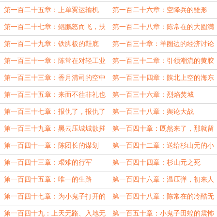
发动机
第一百二十五章：上单翼运输机
第一百二十六章：空降兵的雏形
第一百二十七章：鲲鹏怒而飞，扶
第一百二十八章：陈常在的大圆满
摇直上九万里
第一百二十九章：铁脚板的鞋底
第一百三十章：羊圈边的经济讨论
第一百三十一章：陈常在对轻工业
第一百三十二章：引领潮流的黄胶
的设想
鞋
第一百三十三章：香月清司的空中
第一百三十四章：陕北上空的海东
突袭
青
第一百三十五章：来而不往非礼也
第一百三十六章：烈焰焚城
第一百三十七章：报仇了，报仇了
第一百三十八章：舆论大战
啊
第一百三十九章：黑云压城城欲摧
第一百四十章：既然来了，那就留
在这里做肥料吧
第一百四十一章：陈团长的谋划
第一百四十二章：送给杉山元的小
礼包
第一百四十三章：艰难的行军
第一百四十四章：杉山元之死
第一百四十五章：唯一的生路
第一百四十六章：温压弹，初来人
间的恶魔
第一百四十七章：为小鬼子打开的
第一百四十八章：陈常在的冷酷无
地狱之门
情
第一百四十九：上天无路、入地无
第一百五十章：小鬼子田蝗的震怖