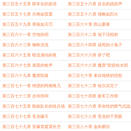
第三百五十五章 陈常在的批语
第三百五十六章 反击的战鼓声
第三百五十七章 兵锋如雷霆
第三百五十八章 侵略如烈火
第三百五十九章 弹落如天罚
第三百六十章 胜山要塞
第三百六十一章 空地协同
第三百六十二章 地下活棺材
第三百六十三章 钢铁洪流
第三百六十四章 该死的小鬼子
第三百六十五章 暗流涌动的夜
第三百六十六章 拼了吧
第三百六十七章 凌晨的枪声
第三百六十八章 魔窟“防疫给水部
队”
第三百六十九章 魔窟陷落
第三百七十章 来自地狱的愤怒
第三百七十一章 绝望的阿南惟几
第三百七十二章 哈尔滨完了
第三百七十三章 步坦协同
第三百七十四章 敌军工作部
第三百七十五章 陈纵队长的练兵场
第三百七十六章 革命性的喷气式战
斗机
第三百七十七章 苍龙啸天
第三百七十八章 苍龙的千里眼
第三百七十九章 音爆雷霆震长空
第三百八十章 血肉磨坊