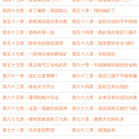
第四十九章：有了橡胶，我就能让
第五十章：找到铜矿了
三轮蹦子跑起来
第五十一章：新枪测试及任务分配
第五十二章：提前出现的子午线钢
丝轮胎
第五十三章：新枪的第一战
第五十四章：跑起来的迷彩三蹦子
第五十五章：陈常在的急切渴望
第五十六章：我亲爱的水冷“德什
卡”
第五十七章：一跤摔出来的辉钼矿
第五十八章：天助我也
第五十九章：真正电气工业化的开
第六十章：中碳钢基钨镍钼合金炮
端
钢
第六十一章：这红云真美啊！
第六十二章：谁说三蹦子不能有履
带
第六十三章：移动火力平台
第六十四章：提前五年出现的
MG42
第六十五章：通用机枪讨论会
第六十六章：从来没有出现过的通
用机枪
第六十七章：这是一场激烈的战争
第六十八章：谁说高炮只能打飞机
第六十九章：榴弹发射器和三七炮
第七十章：撕裂天空的长矛
管
第七十一章：马洪奎的野望
第七十二章：闹海妖风