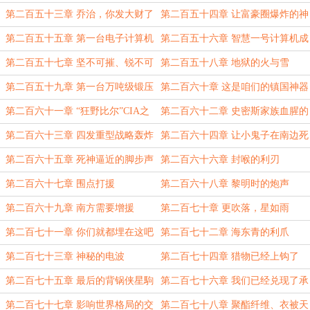
威
第二百五十三章 乔治，你发大财了
第二百五十四章 让富豪圈爆炸的神
药
第二百五十五章 第一台电子计算机
第二百五十六章 智慧一号计算机成
功了
第二百五十七章 坚不可摧、锐不可
第二百五十八章 地狱的火与雪
当
第二百五十九章 第一台万吨级锻压
第二百六十章 这是咱们的镇国神器
机
啊！
第二百六十一章 “狂野比尔”CIA之
第二百六十二章 史密斯家族血腥的
父的诞生
报复
第二百六十三章 四发重型战略轰炸
第二百六十四章 让小鬼子在南边死
机
多点
第二百六十五章 死神逼近的脚步声
第二百六十六章 封喉的利刃
第二百六十七章 围点打援
第二百六十八章 黎明时的炮声
第二百六十九章 南方需要增援
第二百七十章 更吹落，星如雨
第二百七十一章 你们就都埋在这吧
第二百七十二章 海东青的利爪
第二百七十三章 神秘的电波
第二百七十四章 猎物已经上钩了
第二百七十五章 最后的背锅侠星駒
第二百七十六章 我们已经兑现了承
太郎
诺
第二百七十七章 影响世界格局的交
第二百七十八章 聚酯纤维、衣被天