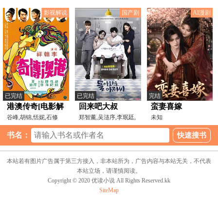
休斯顿,加里·凯普
20260405
影视解说
国产剧
AI漫剧
已完结
已完结
完结
港澳传奇[电影解
回来吧大叔
蛮妻喜嫁
说]
谷峰,胡锦,恬妮,石修
郑智薰,吴涟序,李珉廷,
未知
金仁权,金秀路,李荷
书名：
本站若有图片广告属于第三方接入，非本站所为，广告内容与本站无关，不代表
本站立场，请谨慎阅读。
Copyright © 2020 优读小说 All Rights Reserved.kk
SiteMap