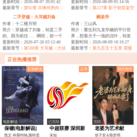
公主？李朔重生金朝，先冒外戚
更新时间：2026-08-07 20:01:42
马家口灌开封，而祸水横流。两
更新时间：2026-08-09 05:14:56
之位，后谋驸马...
最新章节：
第92章 兵锋何所向，
年后，岁的初二学...
最新章节：
第227章 影子朝堂架空
岂独河董城
帝
二手穿越：大耳贼刘备
嗣皇帝
作者：十二楼月明
作者：三山风
简介：穿越成了刘备，却是二手
简介：重生到九龙夺嫡的平行世
的。因为前任……啊呸，前一个
界，想着大干一场的沈叶，却发
穿越者也是穿越到刘备身上。前
更新时间：2026-07-26 03:12:40
现自己竟然成了被群起而攻之的
更新时间：2026-08-09 10:19:27
任嗝屁了，我接...
最新章节：
第588章 大耳贼（大结
太子。知道太子...
最新章节：
第九百五十五章 震慑
局）
人心，还是要靠实力
正在热播推荐
影视解说
足球
现代都市
电影解说
已完结
完结
保镖[电影解说]
中超联赛 深圳新
老婆为艺术献
凯文·科斯特纳,惠特尼·
鹏城VS武汉三镇
未知
身，那我不要了
张子安＆陈舒琪