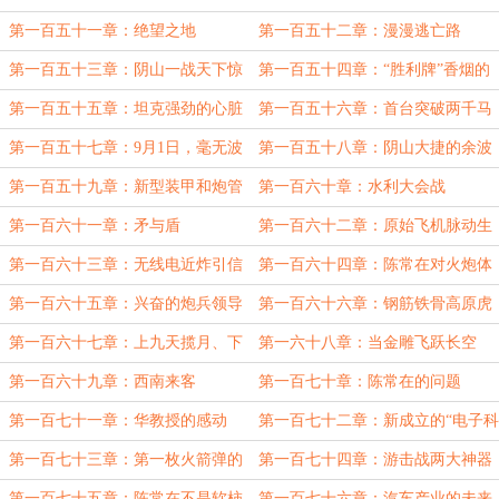
门
第一百五十一章：绝望之地
第一百五十二章：漫漫逃亡路
第一百五十三章：阴山一战天下惊
第一百五十四章：“胜利牌”香烟的
爆火
第一百五十五章：坦克强劲的心脏
第一百五十六章：首台突破两千马
力的发动机
第一百五十七章：9月1日，毫无波
第一百五十八章：阴山大捷的余波
兰
第一百五十九章：新型装甲和炮管
第一百六十章：水利大会战
抽烟器
第一百六十一章：矛与盾
第一百六十二章：原始飞机脉动生
产线
第一百六十三章：无线电近炸引信
第一百六十四章：陈常在对火炮体
系的规划
第一百六十五章：兴奋的炮兵领导
第一百六十六章：钢筋铁骨高原虎
们
第一百六十七章：上九天揽月、下
第一六十八章：当金雕飞跃长空
五洋捉鳖
第一百六十九章：西南来客
第一百七十章：陈常在的问题
第一百七十一章：华教授的感动
第一百七十二章：新成立的“电子科
技研究院”
第一百七十三章：第一枚火箭弹的
第一百七十四章：游击战两大神器
诞生
第一百七十五章：陈常在不是软柿
第一百七十六章：汽车产业的未来