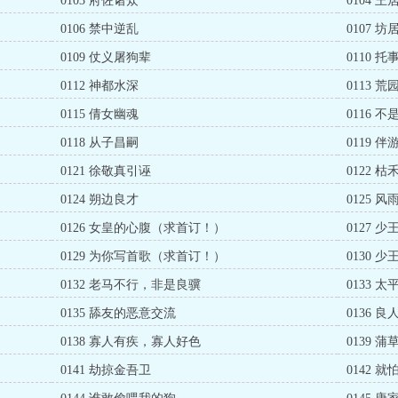
0103 府佐诸众
0104 
0106 禁中逆乱
0107 
0109 仗义屠狗辈
0110 
0112 神都水深
0113 
0115 倩女幽魂
0116 
0118 从子昌嗣
0119 
0121 徐敬真引诬
0122 
0124 朔边良才
0125 
0126 女皇的心腹（求首订！）
0127 
0129 为你写首歌（求首订！）
0130 
0132 老马不行，非是良骥
0133 
0135 舔友的恶意交流
0136 
0138 寡人有疾，寡人好色
0139 
0141 劫掠金吾卫
0142 