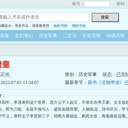
账号：
密码
温馨提示：更多作品，请搜索查找
临时书架
我的书架
悬疑
玄幻奇幻
历史军事
二次元
女生言情
仙侠武侠
唐皇
冠正伦
类别：历史军事
状态：已完
2-07-01 11:34:07
最新章节：
新书《北朝帝业》
持！！！
介：
拱四年，李潼来到这个世界。贵介公子人如玉，不幸生在帝王家。女主临
肉，即为刀俎。名器不假与人，盛世由我而塑。人物风流，诗书尽兴，甲
李守义，章怀太子李贤第三子，我喂大唐袋盐，齁死女皇，再着唐皇冠冕。.