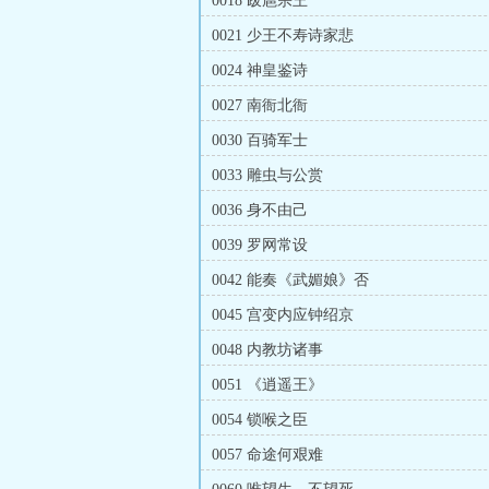
0018 跋扈宗王
0021 少王不寿诗家悲
0024 神皇鉴诗
0027 南衙北衙
0030 百骑军士
0033 雕虫与公赏
0036 身不由己
0039 罗网常设
0042 能奏《武媚娘》否
0045 宫变内应钟绍京
0048 内教坊诸事
0051 《逍遥王》
0054 锁喉之臣
0057 命途何艰难