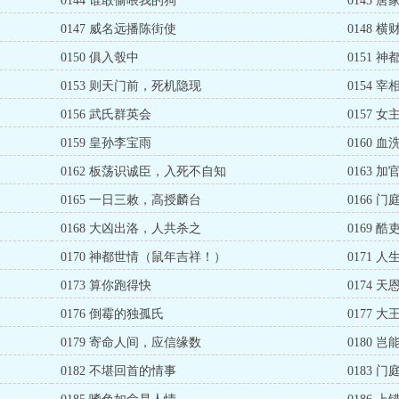
0144 谁敢偷喂我的狗
0145 
0147 威名远播陈街使
0148 
0150 俱入彀中
0151 
0153 则天门前，死机隐现
0154 
0156 武氏群英会
0157 
0159 皇孙李宝雨
0160 
0162 板荡识诚臣，入死不自知
0163 
0165 一日三敕，高授麟台
0166 
0168 大凶出洛，人共杀之
0169 
0170 神都世情（鼠年吉祥！）
0171 
0173 算你跑得快
0174 
0176 倒霉的独孤氏
0177 
0179 寄命人间，应信缘数
0180 
0182 不堪回首的情事
0183 