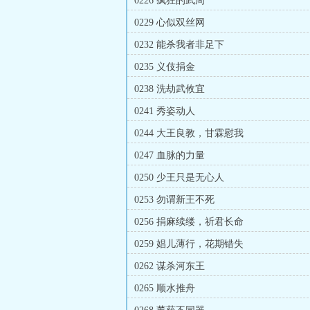
0226 疯狂的武周
0229 心似双丝网
0232 能杀我者非足下
0235 义伎捐金
0238 洗劫武攸宜
0241 秀姿动人
0244 大王良教，甘霖慰我
0247 血脉的力量
0250 少王只是无心人
0253 勿谓新王不死
0256 捐麻续缕，祈君长命
0259 娼儿薄行，花期错失
0262 谋杀河东王
0265 顺水推舟