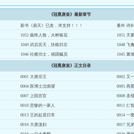
《冠冕唐皇》最新章节
新书《鼎天》已发，求支持！！！
番外 诗
1052 曲终人散，火树银花
1051 
1049 武后宾天，扶柩归京
1048 
1046 社稷功士，祸国贼员
1045 
《冠冕唐皇》正文目录
0001 大唐宗王
0002 
0004 医博士沈南璆
0005 
0007 上阳宫官
0008 
0010 悲惨的一家人
0011 
0013 王的起居日常
0014 
0016 大唐泼妇
0017 