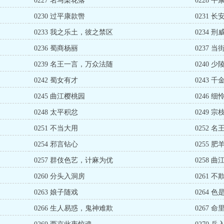
0227 名马梨花落
0228 
0230 过平康款辔
0231 
0233 我之乐土，彼之禁区
0234 
0236 蜀商杨丽
0237 
0239 名王一言，万众法随
0240 
0242 蜀女有才
0243 
0245 曲江樱桃园
0246 
0248 太平积忿
0249 
0251 不当大用
0252 
0254 邪言钻心
0255 
0257 群伎色艺，计麻为优
0258 
0260 分头入洞房
0261 
0263 娘子随戏
0264 
0266 生人易惑，鬼神难欺
0267 