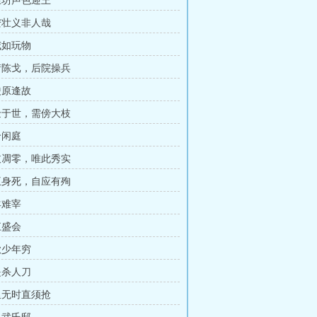
平康坊声色迎王
长安壮义非人哉
刑威如玩物
当街陈戈，后院操兵
少陵原逢故
千金于世，需傍大枝
细怜闲庭
宗枝凋零，唯此秀实
名王身死，自应有殉
肥羊难宰
曲江盛会
不欺少年穷
色是杀人刀
命里无时直须抢