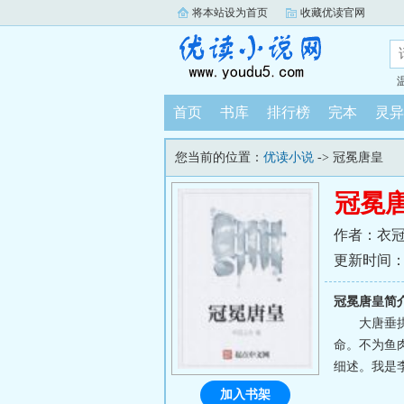
将本站设为首页
收藏优读官网
首页
书库
排行榜
完本
灵异
您当前的位置：
优读小说
-> 冠冕唐皇
冠冕
作者：衣
更新时间：202
冠冕唐皇简
大唐垂
命。不为鱼
细述。我是
加入书架