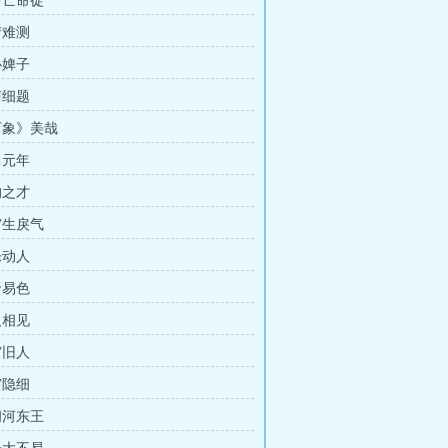
禁中亡命徒
人情难测
食心婢子
音声细题
《万象》美哉
永昌元年
猪狗之才
途穷生戾气
曲乐动人
贤贤易色
仇人相见
东宫旧人
禁宫隐细
出阁河东王