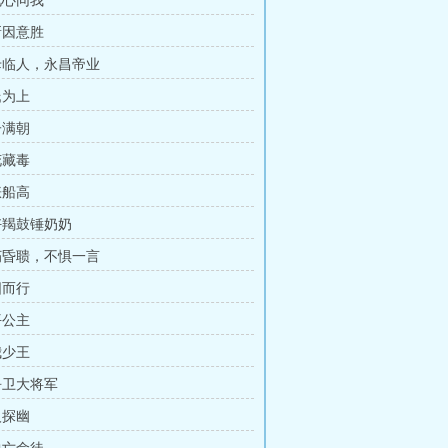
愿此心同我
情新因意胜
圣母临人，永昌帝业
李氏为上
君子满朝
娇花藏毒
水涨船高
学好羯鼓锤奶奶
老朽昏聩，不惧一言
向阳而行
太平公主
误我少王
金吾卫大将军
生人探幽