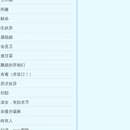
王居大不易
坊居闲趣
托事献命
荒园生妖异
不是聂隐娘
伴游金吾卫
枯禾逢甘霖
风雨飘摇的宰相们
少王有毒（求首订！）
少王邪才妖异
太平归邸
良人淑女，有妨名节
蒲草杂蔓亦葳蕤
就怕有坏人