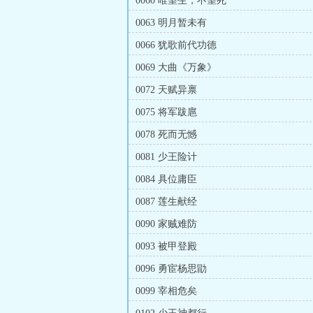
0060 唯望生，不望死
0063 明月暂未有
0066 犹歌前代功德
0069 大曲《万象》
0072 天赋异禀
0075 将军跋扈
0078 死而无憾
0081 少王险计
0084 具位庸臣
0087 莲生献经
0090 家贼难防
0093 被甲登殿
0096 勇宦杨思勖
0099 宰相危矣