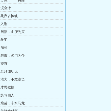
唐家分流，一一剪除
横财浸金汁
神都此夜多惊魂
宰相入刑
女主居阳，山变为灾
血洗丘宅
加官加封
门庭若市，名门为仆
酷吏授首
人生若只如初见
天恩浩大，不敢辜负
大王才思敏捷
岂能笑骂由人
门庭煊赫，车水马龙