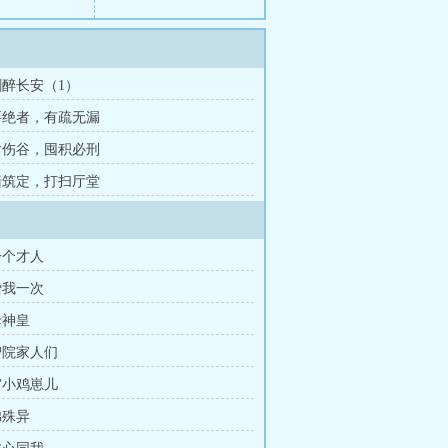
剑醉长安（1）
天要绝者，有疏无漏
飞禽伤谷，囤积必刑
篱墙筑定，打扫厅堂
又一个才人
再爱我一次
圣母神皇
仁智院家人们
一窝小鸡崽儿
兄弟殊异