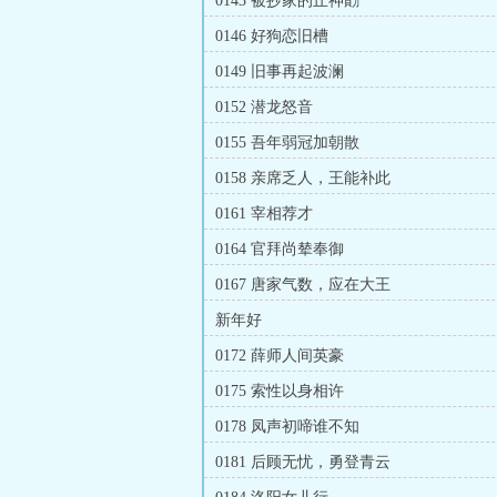
0143 被抄家的丘神勣
0146 好狗恋旧槽
0149 旧事再起波澜
0152 潜龙怒音
0155 吾年弱冠加朝散
0158 亲席乏人，王能补此
0161 宰相荐才
0164 官拜尚辇奉御
0167 唐家气数，应在大王
新年好
0172 薛师人间英豪
0175 索性以身相许
0178 凤声初啼谁不知
0181 后顾无忧，勇登青云