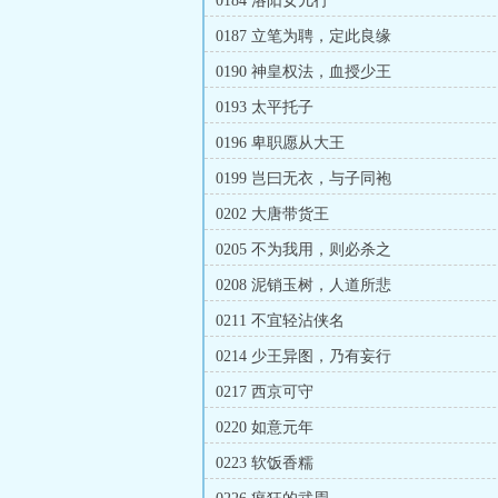
0184 洛阳女儿行
0187 立笔为聘，定此良缘
0190 神皇权法，血授少王
0193 太平托子
0196 卑职愿从大王
0199 岂曰无衣，与子同袍
0202 大唐带货王
0205 不为我用，则必杀之
0208 泥销玉树，人道所悲
0211 不宜轻沾侠名
0214 少王异图，乃有妄行
0217 西京可守
0220 如意元年
0223 软饭香糯