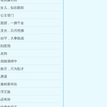
上错花轿嫁对郎
洛阳女儿，似在眼前
太平公主登门
良策面授，一掷千金
寸微灵光，日月照拂
仁心自守，大事能成
谁都别惹我
李氏名驹
笑入胡姬酒肆中
珠玉散尽，只为彰才
急流勇退
云横秦岭家何在
吐谷浑王族
无儿还有孙