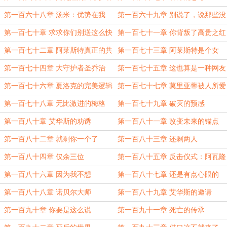
第一百六十八章 汤米：优势在我
第一百六十九章 别说了，说那些没
用
第一百七十章 求求你们别送这么快
第一百七十一章 你背叛了高贵之红
第一百七十二章 阿莱斯特真正的共
第一百七十三章 阿莱斯特是个女
犯
人！
第一百七十四章 大守护者圣乔治
第一百七十五章 这也算是一种网友
面基
第一百七十六章 夏洛克的完美逻辑
第一百七十七章 莫里亚蒂被人所爱
第一百七十八章 无比激进的梅格
第一百七十九章 破灭的预感
第一百八十章 艾华斯的劝诱
第一百八十一章 改变未来的锚点
第一百八十二章 就剩你一个了
第一百八十三章 还剩两人
第一百八十四章 仅余三位
第一百八十五章 反击仪式：阿瓦隆
之影
第一百八十六章 因为我不想
第一百八十七章 还是有点心眼的
第一百八十八章 诺贝尔大师
第一百八十九章 艾华斯的邀请
第一百九十章 你要是这么说
第一百九十一章 死亡的传承