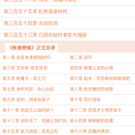
第三百五十五章 虹色道途特性
第三百五十四章 永劫轮回
第三百五十三章 只因你较何者皆为瑰丽
《牧者密续》正文目录
第一章 你是来逮捕我的吗
第二章 误导
第三章 艾华斯·莫里亚蒂
第四章 银冕之龙的注视
第五章 附魔卡：影之刃
第六章 副本：罪恶枢纽鹈鹕酒吧
第七章 身怀利器，杀心自起
第八章 哈伊娜想听秘密
第九章 是的，我喜欢孩子
第十章 恶行酒保
第十一章 他是怎么做到的？
第十二章 恶德术士维罗妮卡
第十三章 你听见了，是她让我打的
第十四章 被唤醒的影魔
第十五章 超凡戒指：高贵之红
第十六章 恶魔的诱惑