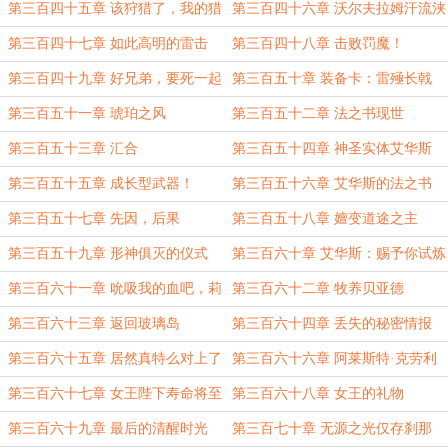
好使啊（第三更）
第三百四十五章 该狩猎了，我的猎
第三百四十六章 沃尔夫拉姆汗流浃
犬
背
第三百四十七章 如此高明的雷击
第三百四十八章 击败罚魔！
第三百四十九章 好兄弟，要死一起
第三百五十章 装备卡：雷殛长戟
死
第三百五十一章 琥珀之风
第三百五十二章 法之书现世
第三百五十三章 汇合
第三百五十四章 神圣实体艾华斯
第三百五十五章 成长型武器！
第三百五十六章 艾华斯的法之书
第三百五十七章 先因，后果
第三百五十八章 嬗变道途之主
第三百五十九章 形神俱灭的仪式
第三百六十章 艾华斯：赐予你试炼
吧
第三百六十一章 吮吸我的血吧，莉
第三百六十二章 牧养贝亚德
莉
第三百六十三章 返回玻璃岛
第三百六十四章 丢失的秘密情报
第三百六十五章 居然真特么对上了
第三百六十六章 阿莱斯特·克劳利
诞生了
第三百六十七章 女王陛下寿命将至
第三百六十八章 女王的礼物
第三百六十九章 最后的清醒时光
第三百七十章 无源之光仅存刹那