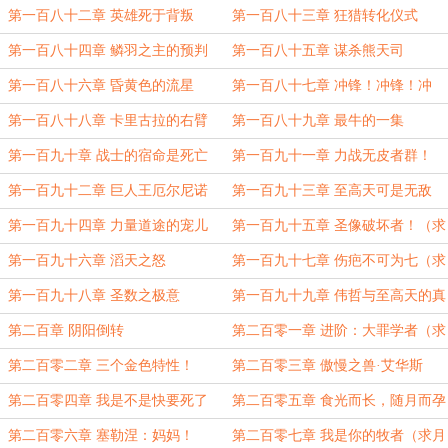
第一百八十二章 英雄死于背叛
第一百八十三章 狂猎转化仪式
第一百八十四章 鳞羽之主的预判
第一百八十五章 谋杀熊天司
第一百八十六章 昏黄色的流星
第一百八十七章 冲锋！冲锋！冲
锋！
第一百八十八章 卡里古拉的右臂
第一百八十九章 最牛的一集
第一百九十章 战士的宿命是死亡
第一百九十一章 力战无皮者群！
第一百九十二章 巨人王厄尔尼诺
第一百九十三章 至高天可是无敌
的!
第一百九十四章 力量道途的宠儿
第一百九十五章 圣像破坏者！（求
月票！）
第一百九十六章 滔天之怒
第一百九十七章 伤疤不可为七（求
月票！）
第一百九十八章 圣数之极意
第一百九十九章 伟哲与至高天的真
名
第二百章 阴阳倒转
第二百零一章 进阶：大罪学者（求
月票！）
第二百零二章 三个金色特性！
第二百零三章 傲慢之兽·艾华斯
（求月票）
第二百零四章 我是不是快要死了
第二百零五章 食光而长，随月而孕
第二百零六章 塞勒涅：妈妈！
第二百零七章 我是你的牧者（求月