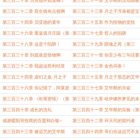
第三百二十章 贝亚德开始迷糊了
第三百二十一章 艾华斯的活动面板
第三百二十二章 双生镜有点狠啊
第三百二十三章 月之子浑身都是宝
啊（第三更）
第三百二十四章 贝亚德的童年
第三百二十五章 作为怪物的觉悟
第三百二十六章 重返弧月庄园（第
第三百二十七章 哲人的陷阱
三更）
第三百二十八章 这是个陷阱！
第三百二十九章 阴魂之死（第三
更）
第三百三十章 到底谁是怪物啊
第三百三十一章 你至少有三句话要
说
第三百三十二章 我超这胜利结算
第三百三十三章 金色词条！
（第三更）
第三百三十四章 虚幻之血·月之子
第三百三十五章 月之子形态的艾华
斯（第三更）
第三百三十六章 你记错了，阿莱是
第三百三十七章 艾华斯的兴奋
个女人
第三百三十八章 《衔尾密续》（第
第三百三十九章 哈伊娜所梦见的未
三更）
来
第三百四十章 成长的洗礼
第三百四十一章 艾华斯的实验（第
三更）
感谢暖阳哥投喂的百盟和白银~
第三百四十二章 环天司的契约者
第三百四十三章 被诅咒的艾华斯
第三百四十四章 哥们你这诅咒不太