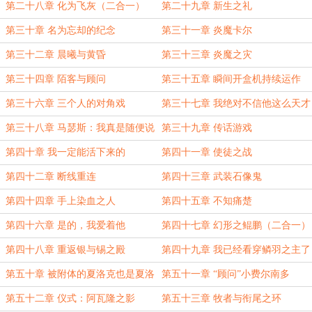
第二十八章 化为飞灰（二合一）
第二十九章 新生之礼
第三十章 名为忘却的纪念
第三十一章 炎魔卡尔
第三十二章 晨曦与黄昏
第三十三章 炎魔之灾
第三十四章 陌客与顾问
第三十五章 瞬间开盒机持续运作
第三十六章 三个人的对角戏
第三十七章 我绝对不信他这么天才
第三十八章 马瑟斯：我真是随便说
第三十九章 传话游戏
的
第四十章 我一定能活下来的
第四十一章 使徒之战
第四十二章 断线重连
第四十三章 武装石像鬼
第四十四章 手上染血之人
第四十五章 不知痛楚
第四十六章 是的，我爱着他
第四十七章 幻形之鲲鹏（二合一）
第四十八章 重返银与锡之殿
第四十九章 我已经看穿鳞羽之主了
第五十章 被附体的夏洛克也是夏洛
第五十一章 “顾问”小费尔南多
克
第五十二章 仪式：阿瓦隆之影
第五十三章 牧者与衔尾之环