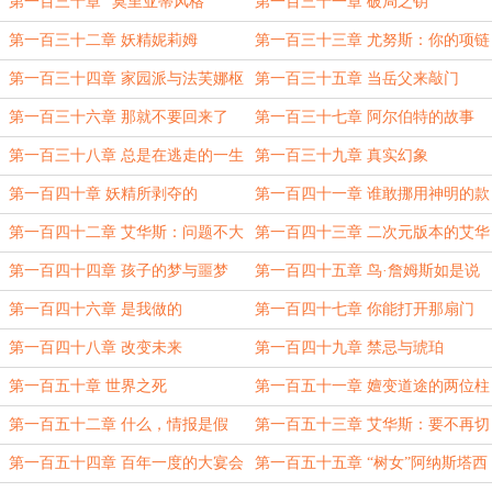
是什么？
来
第一百三十章 “莫里亚蒂风格”
第一百三十一章 破局之钥
第一百三十二章 妖精妮莉姆
第一百三十三章 尤努斯：你的项链
有点眼熟
第一百三十四章 家园派与法芙娜枢
第一百三十五章 当岳父来敲门
机
第一百三十六章 那就不要回来了
第一百三十七章 阿尔伯特的故事
第一百三十八章 总是在逃走的一生
第一百三十九章 真实幻象
第一百四十章 妖精所剥夺的
第一百四十一章 谁敢挪用神明的款
项？
第一百四十二章 艾华斯：问题不大
第一百四十三章 二次元版本的艾华
斯
第一百四十四章 孩子的梦与噩梦
第一百四十五章 鸟·詹姆斯如是说
道
第一百四十六章 是我做的
第一百四十七章 你能打开那扇门
第一百四十八章 改变未来
第一百四十九章 禁忌与琥珀
第一百五十章 世界之死
第一百五十一章 嬗变道途的两位柱
神
第一百五十二章 什么，情报是假
第一百五十三章 艾华斯：要不再切
的？
一块
第一百五十四章 百年一度的大宴会
第一百五十五章 “树女”阿纳斯塔西