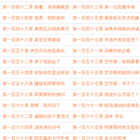
第一百四十二章 影魔：杀鸡儆猴是
第一百四十三章 第一位恶魔学者
吧
第一百四十四章 牧养：阴影精华
第一百四十五章 重获新生的尤利娅
第一百四十六章 奥斯瓦尔德的离开
第一百四十七章 迪奥米德斯的劝诫
第一百四十八章 莫里亚蒂家族
第一百四十九章 半场开香槟是吧？
第一百五十章 伊莎贝尔的见面礼
第一百五十一章 召唤悖焰之蝶
第一百五十二章 来了就别走了
第一百五十三章 艾华斯：给我看看
（震声）
第一百五十四章 机制全吃是这样的
第一百五十五章 艾华斯的聪明小蝴
蝶
第一百五十六章 嫌疑犯阿莱斯特
第一百五十七章 艾华斯：等不了一
点
第一百五十八章 阿莱斯特的拷问
第一百五十九章 我使什么手段了？
第一百六十章 是啊，我失踪了
第一百六十一章 暗流涌动的玻璃岛
第一百六十二章 威胁比吃子更强大
第一百六十三章 汤米·劳合
第一百六十四章 汤米满头问号
第一百六十五章 阿莱斯特肯定是你
的人
第一百六十六章 阿瓦隆的大守护者
第一百六十七章 各方的思考