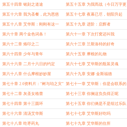
第五十四章 铭刻之道途
第五十五章 为我而战（今日万字更
新）
第五十六章 我为圣餐，此为恩慈
第五十七章 夜幕已尽，朝阳升起
第五十八章 艾华斯：刚刚有这一
第五十九章 进阶：启辉者
幕？
第六十章 两个金色词条！
第六十一章 下次打窝还叫我
第六十二章 烙印之二
第六十三章 兰斯洛特的好奇
第六十四章 少年与青年
第六十五章 摩根的礼物
第六十六章 二月十六日的约定
第六十七章 艾华斯的瓶装灵魂
第六十八章 什么摩根妙妙屋
第六十九章 安娜·金斯福德
第七十章 2.0资料片：“树与珀之灾”
第七十一章 艾华斯：你是会联系的
第七十二章 灰圣女格蕾
第七十三章 你搁这负负得正呢
第七十四章 第十三圆环
第七十五章 你们俩是不是组过乐队
第七十六章 清汤艾华斯
第七十七章 艾华斯好吃吗
第七十八章 吃枣药丸
第七十九章 艾华斯的住所