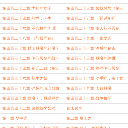
第四百二十二章 忧郁的女王
第四百二十三章 替我哭号（第三
更）
第四百二十四章 前世，今生
第四百二十五章 一起过年吧
第四百二十六章 不合格的间谍
第四百二十七章 旅人从不告别
第四百二十八章 《与我同在》
第四百二十九章 一家团圆
第四百三十章 封印魅魔的幻魔卡
第四百三十一章 酒后的秘密
第四百三十二章 伊莎贝尔的战斗
第四百三十三章 魅魔的陷阱
第四百三十四章 别无二致（第三
第四百三十五章 搜寻伊莎贝尔
更，求月票！）
第四百三十六章 新生之祭
第四百三十七章 动手吧，杀了她
（第三更，10700字！求月票！）
第四百三十八章 碎裂的玻璃台阶
第四百三十九章 击败魅魔
第四百四十章 附魔卡：魅惑灵光
第四百四十一章 战争将至
（第三更，万字更新）
第四百四十二章 诸卿就坐如次
卷末感言
第一章 梦中刃
第二章 烙印之一