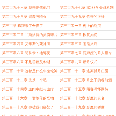
三更）
第二百九十六章 我来烧焦他们
第二百九十七章 BOSS学会跳机制
了
第二百九十八章 罚魔与曦火
第二百九十九章 你来的正好
第三百章 狐狸来了全抓了
第三百零一章 树上的刻痕
第三百零二章 兰斯洛特的灵魂碎片
第三百零三章 恢复如初
第三百零四章 艾华斯的死神牌
第三百零五章 闹鬼旅店
第三百零六章 随从卡：地缚灵
第三百零七章 丽姬娅的杀人指令
第三百零八章 不是善茬艾华斯
第三百零九章 新月仪式
第三百一十章 这都是什么牛鬼蛇神
第三百一十一章 逃离弧月庄园
第三百一十二章 先杀一个吧
第三百一十三章 月之子的餐前酒
第三百一十四章 血肉奉献与血疗
第三百一十五章 陌客满怀期待
第三百一十六章 一群堕落的怪物
第三百一十七章 影魔的真名
第三百一十八章 你被我们绑架了
第三百一十九章 影魔的骄傲