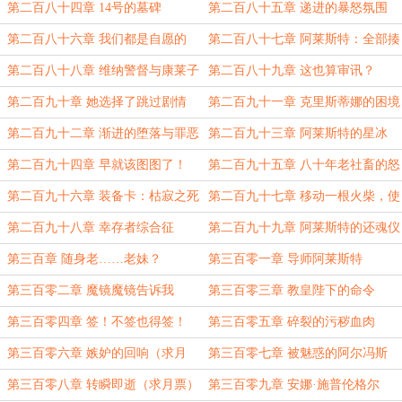
第二百八十四章 14号的墓碑
第二百八十五章 递进的暴怒氛围
第二百八十六章 我们都是自愿的
第二百八十七章 阿莱斯特：全部揍
一遍！
第二百八十八章 维纳警督与康莱子
第二百八十九章 这也算审讯？
爵
第二百九十章 她选择了跳过剧情
第二百九十一章 克里斯蒂娜的困境
第二百九十二章 渐进的堕落与罪恶
第二百九十三章 阿莱斯特的星冰
乐！
第二百九十四章 早就该图图了！
第二百九十五章 八十年老社畜的怒
火
第二百九十六章 装备卡：枯寂之死
第二百九十七章 移动一根火柴，使
账目变成对的
第二百九十八章 幸存者综合征
第二百九十九章 阿莱斯特的还魂仪
式
第三百章 随身老……老妹？
第三百零一章 导师阿莱斯特
第三百零二章 魔镜魔镜告诉我
第三百零三章 教皇陛下的命令
第三百零四章 签！不签也得签！
第三百零五章 碎裂的污秽血肉
第三百零六章 嫉妒的回响（求月
第三百零七章 被魅惑的阿尔冯斯
票！）
第三百零八章 转瞬即逝（求月票）
第三百零九章 安娜·施普伦格尔