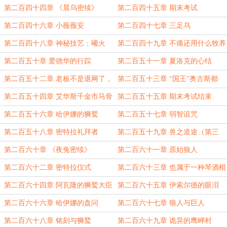
第二百四十四章 《晨乌密续》
第二百四十五章 期末考试
第二百四十六章 小薇薇安
第二百四十七章 三足乌
第二百四十八章 神秘技艺：曦火
第二百四十九章 不痛还用什么牧养
法
第二百五十章 爱德华的行踪
第二百五十一章 夏洛克的心结
第二百五十二章 老板不是退网了，
第二百五十三章 “国王”奥古斯都·
老板是落网了
坎特
第二百五十四章 艾华斯千金市马骨
第二百五十五章 期末考试结束
第二百五十六章 哈伊娜的狮鹫
第二百五十七章 弱智诅咒
第二百五十八章 密特拉礼拜者
第二百五十九章 兽之道途（第三
更）
第二百六十章 《夜兔密续》
第二百六十一章 原始狼人
第二百六十二章 密特拉仪式
第二百六十三章 也属于一种琴酒棍
法
第二百六十四章 阿瓦隆的狮鹫大臣
第二百六十五章 伊索尔德的眼泪
第二百六十六章 哈伊娜的盘问
第二百六十七章 狼人与巨人
第二百六十八章 铭刻与狮鹫
第二百六十九章 诡异的鹰岬村