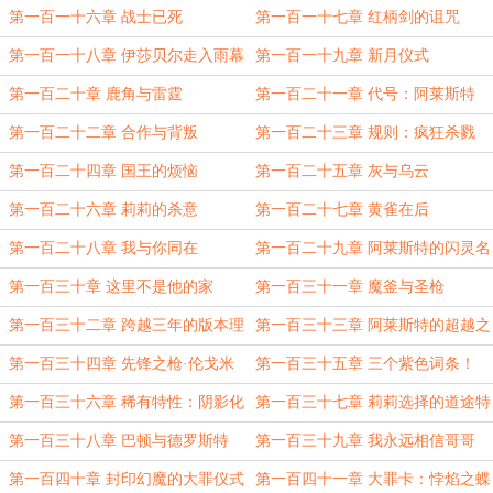
第一百一十六章 战士已死
第一百一十七章 红柄剑的诅咒
第一百一十八章 伊莎贝尔走入雨幕
第一百一十九章 新月仪式
第一百二十章 鹿角与雷霆
第一百二十一章 代号：阿莱斯特
第一百二十二章 合作与背叛
第一百二十三章 规则：疯狂杀戮
第一百二十四章 国王的烦恼
第一百二十五章 灰与乌云
第一百二十六章 莉莉的杀意
第一百二十七章 黄雀在后
第一百二十八章 我与你同在
第一百二十九章 阿莱斯特的闪灵名
场面
第一百三十章 这里不是他的家
第一百三十一章 魔釜与圣枪
第一百三十二章 跨越三年的版本理
第一百三十三章 阿莱斯特的超越之
解
心
第一百三十四章 先锋之枪·伦戈米
第一百三十五章 三个紫色词条！
尼亚德
第一百三十六章 稀有特性：阴影化
第一百三十七章 莉莉选择的道途特
身
性
第一百三十八章 巴顿与德罗斯特
第一百三十九章 我永远相信哥哥
第一百四十章 封印幻魔的大罪仪式
第一百四十一章 大罪卡：悖焰之蝶