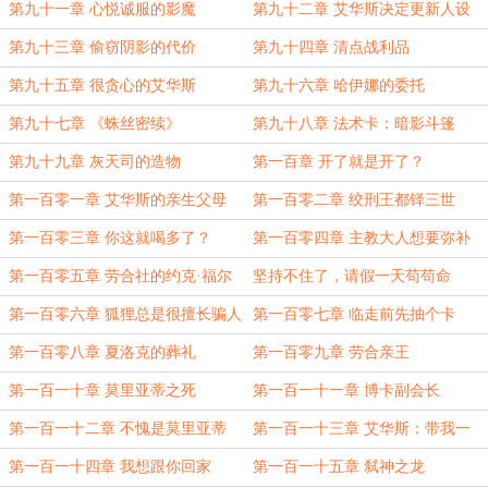
第九十一章 心悦诚服的影魔
第九十二章 艾华斯决定更新人设
第九十三章 偷窃阴影的代价
第九十四章 清点战利品
第九十五章 很贪心的艾华斯
第九十六章 哈伊娜的委托
第九十七章 《蛛丝密续》
第九十八章 法术卡：暗影斗篷
第九十九章 灰天司的造物
第一百章 开了就是开了？
第一百零一章 艾华斯的亲生父母
第一百零二章 绞刑王都铎三世
第一百零三章 你这就喝多了？
第一百零四章 主教大人想要弥补
第一百零五章 劳合社的约克·福尔
坚持不住了，请假一天苟苟命
摩斯
第一百零六章 狐狸总是很擅长骗人
第一百零七章 临走前先抽个卡
的
第一百零八章 夏洛克的葬礼
第一百零九章 劳合亲王
第一百一十章 莫里亚蒂之死
第一百一十一章 博卡副会长
第一百一十二章 不愧是莫里亚蒂
第一百一十三章 艾华斯：带我一
个，我也来
第一百一十四章 我想跟你回家
第一百一十五章 弑神之龙