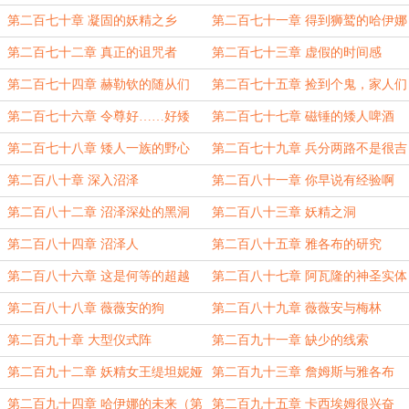
第二百七十章 凝固的妖精之乡
第二百七十一章 得到狮鹫的哈伊娜
第二百七十二章 真正的诅咒者
第二百七十三章 虚假的时间感
第二百七十四章 赫勒钦的随从们
第二百七十五章 捡到个鬼，家人们
第二百七十六章 令尊好……好矮
第二百七十七章 磁锤的矮人啤酒
第二百七十八章 矮人一族的野心
第二百七十九章 兵分两路不是很吉
利啊
第二百八十章 深入沼泽
第二百八十一章 你早说有经验啊
第二百八十二章 沼泽深处的黑洞
第二百八十三章 妖精之洞
第二百八十四章 沼泽人
第二百八十五章 雅各布的研究
第二百八十六章 这是何等的超越
第二百八十七章 阿瓦隆的神圣实体
第二百八十八章 薇薇安的狗
第二百八十九章 薇薇安与梅林
第二百九十章 大型仪式阵
第二百九十一章 缺少的线索
第二百九十二章 妖精女王缇坦妮娅
第二百九十三章 詹姆斯与雅各布
第二百九十四章 哈伊娜的未来（第
第二百九十五章 卡西埃姆很兴奋