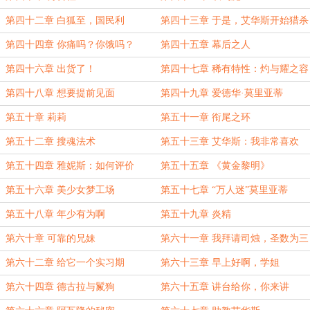
第四十二章 白狐至，国民利
第四十三章 于是，艾华斯开始猎杀
第四十四章 你痛吗？你饿吗？
第四十五章 幕后之人
第四十六章 出货了！
第四十七章 稀有特性：灼与耀之容
器
第四十八章 想要提前见面
第四十九章 爱德华·莫里亚蒂
第五十章 莉莉
第五十一章 衔尾之环
第五十二章 搜魂法术
第五十三章 艾华斯：我非常喜欢
第五十四章 雅妮斯：如何评价
第五十五章 《黄金黎明》
第五十六章 美少女梦工场
第五十七章 “万人迷”莫里亚蒂
第五十八章 年少有为啊
第五十九章 炎精
第六十章 可靠的兄妹
第六十一章 我拜请司烛，圣数为三
之神
第六十二章 给它一个实习期
第六十三章 早上好啊，学姐
第六十四章 德古拉与鬣狗
第六十五章 讲台给你，你来讲