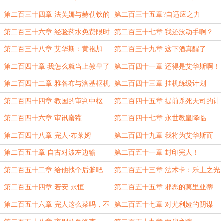
第二百三十四章 法芙娜与赫勒钦的
第二百三十五章?自适应之力
孩子
第二百三十六章 经验药水免费限时
第二百三十七章 我还没动手啊？
畅饮
第二百三十八章 艾华斯：黄袍加
第二百三十九章 这下酒真醒了
身？
第二百四十章 我怎么就当上教皇了
第二百四十一章 还得是艾华斯啊！
呢
第二百四十二章 雅各布与洛基枢机
第二百四十三章 挂机练级计划
第二百四十四章 教国的审判中枢
第二百四十五章 提前杀死天司的计
划
第二百四十六章 审讯蜜獾
第二百四十七章 永世教皇降临
第二百四十八章 完人·布莱姆
第二百四十九章 我将为艾华斯而
战！
第二百五十章 自古对波左边输
第二百五十一章 封印完人！
第二百五十二章 给他找个后爹吧
第二百五十三章 法术卡：乐土之光
第二百五十四章 若安·永恒
第二百五十五章 邪恶的莫里亚蒂
（求月票！）
第二百五十六章 完人这么菜吗，不
第二百五十七章 对尤利娅的阴谋