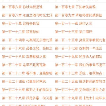
蒂
第一百零六章 你以为我是谁
第一百零七章 开拓者芙蕾雅
第一百零八章 永生之酒与时光之泪
第一百零九章 寄给格蕾的威胁信
第一百一十章 记得去救我
第一百一十一章 烙印之三
第一百一十二章 我宽恕你
第一百一十三章 第二圆环
第一百一十四章 与奥斯瓦尔德的重
第一百一十五章 莫里亚蒂教授的老
逢
师
第一百一十六章 必要之恶、受控之
第一百一十七章 仅剩的一句谎言
火
第一百一十八章 洛基枢机之死
第一百一十九章 经常杀人的都知
道……
第一百二十章 这里不是阿瓦隆
第一百二十一章 我们的事业不是正
义的
第一百二十二章 看不懂，直接翻答
第一百二十三章 系统，给我加点！
案吧
第一百二十四章 代教皇的构思
第一百二十五章 请选择你的梦想导
师
第一百二十六章 鳞羽之主的前知力
第一百二十七章 艾华斯的前世之名
第一百二十八章 我是答案，但问题
第一百二十九章 用【战士】破坏未