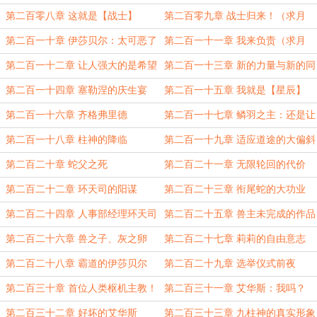
票）
第二百零八章 这就是【战士】
第二百零九章 战士归来！（求月
票）
第二百一十章 伊莎贝尔：太可恶了
第二百一十一章 我来负责（求月
票！）
第二百一十二章 让人强大的是希望
第二百一十三章 新的力量与新的同
与爱
伴
第二百一十四章 塞勒涅的庆生宴
第二百一十五章 我就是【星辰】
第二百一十六章 齐格弗里德
第二百一十七章 鳞羽之主：还是让
我来吧
第二百一十八章 柱神的降临
第二百一十九章 适应道途的大偏斜
第二百二十章 蛇父之死
第二百二十一章 无限轮回的代价
第二百二十二章 环天司的阳谋
第二百二十三章 衔尾蛇的大功业
第二百二十四章 人事部经理环天司
第二百二十五章 兽主未完成的作品
第二百二十六章 兽之子、灰之卵
第二百二十七章 莉莉的自由意志
第二百二十八章 霸道的伊莎贝尔
第二百二十九章 选举仪式前夜
第二百三十章 首位人类枢机主教！
第二百三十一章 艾华斯：我吗？
第二百三十二章 好坏的艾华斯
第二百三十三章 九柱神的真实形象