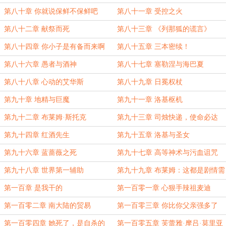
第八十章 你就说保鲜不保鲜吧
第八十一章 受控之火
第八十二章 献祭而死
第八十三章 《列那狐的谎言》
第八十四章 你小子是有备而来啊
第八十五章 三本密续！
第八十六章 愚者与酒神
第八十七章 塞勒涅与海巴夏
第八十八章 心动的艾华斯
第八十九章 日冕权杖
第九十章 地精与巨魔
第九十一章 洛基枢机
第九十二章 布莱姆·斯托克
第九十三章 司烛快递，使命必达
第九十四章 红酒先生
第九十五章 洛基与圣女
第九十六章 蓝蔷薇之死
第九十七章 高等神术与污血诅咒
第九十八章 世界第一辅助
第九十九章 布莱姆：这都是剧情需
要
第一百章 是我干的
第一百零一章 心狠手辣祖麦迪
第一百零二章 南大陆的贸易
第一百零三章 你比你父亲强多了
第一百零四章 她死了，是自杀的
第一百零五章 芙蕾雅·摩吕·莫里亚