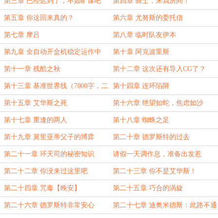
第三章 已经迟到了，不如旷课吧
第四章 骑士，来我房间！
第五章 你这回来真的？
第六章 尤努斯的委托信
第七章 摩吕
第八章 临时队友伊本
第九章 全自动开盒机稳定运作中
第十章 阿克波里斯
第十一章 残酷之秋
第十二章 这次还有导入CG了？
第十三章 基准世界线（7000字，二
第十四章 连环陷阱
合一）
第十五章 艾华斯之死
第十六章 绝望如蛇，焦虑如沙
第十七章 重逢的两人
第十八章 蜘蛛之足
第十九章 莫里亚蒂父子的博弈
第二十章 德罗斯特的过去
第二十一章 环天司的秘密知识
请假一天调作息，准备出发惹
第二十二章 你没来过这里吧
第二十三章 你不是艾华斯！
第二十四章 咒毒【晚安】
第二十五章 巧合的涡旋
第二十六章 德罗斯特非常安心
第二十七章 迪奥米德斯：此路不通