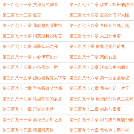
第三百七十一章 艾华斯的调查
第三百七十二章 仪式：蜈蚣的步伐
第三百七十三章 狐言
第三百七十四章 迟疑的海军大臣
第三百七十五章 我就是阿莱斯特
第三百七十六章 各聊各的属于是
第三百七十七章 阿莱斯特的誓言
第三百七十八章 大卫的承诺
第三百七十九章 渴慕烟花之死
第三百八十章 影魔进化的前兆
第三百八十一章 小心伊莎贝尔！
第三百八十二章 我的女王
第三百八十三章 伊莎贝尔一世
第三百八十四章 沃森侦探的调查
第三百八十五章 妲己也得算大字辈
第三百八十六章 第一次圆桌会议
吧
第三百八十七章 垂帘听政艾华斯
第三百八十八章 我来扛起一片天
第三百八十九章 格里菲斯的敌意
第三百九十章 最强的侦探就是先知
第三百九十一章 记者迪米特
第三百九十二章 莉莉与眼魔
第三百九十三章 赫拉克罗斯之血
第三百九十四章 阿瓦隆的玻璃台阶
第三百九十五章 搅屎棍思维
第三百九十六章 着实查，用心查