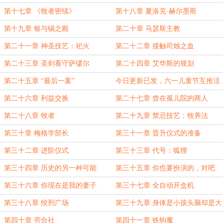
第十七章 《牧者密续》
第十八章 夏洛克·赫尔墨斯
第十九章 银与锡之殿
第二十章 马瑟斯主教
第二十一章 神圣技艺：祀火
第二十二章 接触司烛之血
第二十三章 圣剑看守萨缪尔
第二十四章 艾华斯的规划
第二十五章 “最后一案”
今日更新已发，六一儿童节互推活
动书单~
第二十六章 利益交换
第二十七章 曾在孤儿院的两人
第二十八章 牧者
第二十九章 禁忌技艺：牧养法
第三十章 梅格学部长
第三十一章 晋升仪式的准备
第三十二章 进阶仪式
第三十三章 代号：狐狸
第三十四章 历史的另一种可能
第三十五章 你也要扮演的，对吧
第三十六章 你现在是我的妻子
第三十七章 全自动开盒机
第三十八章 绞刑广场
第三十九章 身体是小孩头脑却是大
人的名侦探
第四十章 劳合社
第四十一章 铁钩魔