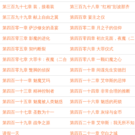
第三百九十七章 装，接着装
第三百九十八章 “红相”彭波那齐
第三百九十九章 献上自由之翼
第四百章 宴主之仪
第四百零一章 萨沙修女的圣宴
第四百零二章 月之子的信仰
第四百零三章 影魔的进化
第四百零四章 初次见面，夜魔（二
合一）
第四百零五章 契约断裂
第四百零六章 大罪仪式
第四百零七章 大罪卡：夜魔（二合
第四百零八章 一颗幻魔之心
一）
第四百零九章 蹩脚的侦探
第四百一十章 间谍先生安德烈
第四百一十一章 魅魔艾玛
第四百一十二章 艾华斯的忌惮
第四百一十三章 精神控制者
第四百一十四章 非常合理的推断
第四百一十五章 魅魔被人类魅惑
第四百一十六章 魅惑的死锁
了？
第四百一十七章 圣数为十一
第四百一十八章 灰绿与金币
第四百一十九章 战争之源
第四百二十章 艾华斯：我无所不知
请假一天
第四百二十一章 空白之城