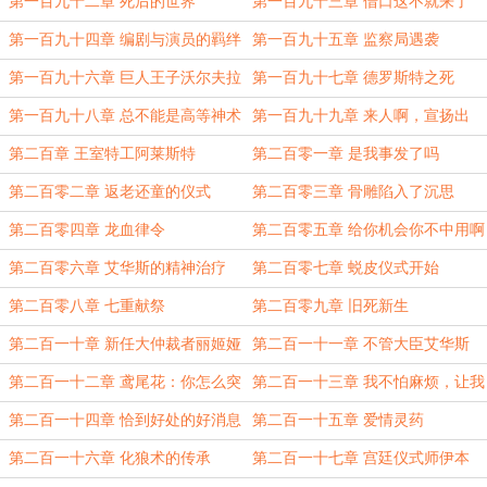
第一百九十二章 死后的世界
第一百九十三章 借口这不就来了
第一百九十四章 编剧与演员的羁绊
第一百九十五章 监察局遇袭
第一百九十六章 巨人王子沃尔夫拉
第一百九十七章 德罗斯特之死
姆
（5k）
第一百九十八章 总不能是高等神术
第一百九十九章 来人啊，宣扬出
吧
去！
第二百章 王室特工阿莱斯特
第二百零一章 是我事发了吗
第二百零二章 返老还童的仪式
第二百零三章 骨雕陷入了沉思
第二百零四章 龙血律令
第二百零五章 给你机会你不中用啊
第二百零六章 艾华斯的精神治疗
第二百零七章 蜕皮仪式开始
第二百零八章 七重献祭
第二百零九章 旧死新生
第二百一十章 新任大仲裁者丽姬娅
第二百一十一章 不管大臣艾华斯
第二百一十二章 鸢尾花：你怎么突
第二百一十三章 我不怕麻烦，让我
然还手了？
来
第二百一十四章 恰到好处的好消息
第二百一十五章 爱情灵药
第二百一十六章 化狼术的传承
第二百一十七章 宫廷仪式师伊本