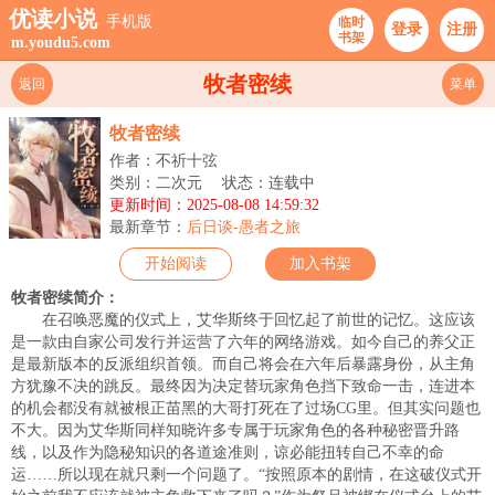
优读小说
手机版
临时
登录
注册
书架
m.youdu5.com
牧者密续
返回
菜单
牧者密续
作者：不祈十弦
类别：二次元
状态：连载中
更新时间：2025-08-08 14:59:32
最新章节：
后日谈-愚者之旅
开始阅读
加入书架
牧者密续简介：
在召唤恶魔的仪式上，艾华斯终于回忆起了前世的记忆。这应该
是一款由自家公司发行并运营了六年的网络游戏。如今自己的养父正
是最新版本的反派组织首领。而自己将会在六年后暴露身份，从主角
方犹豫不决的跳反。最终因为决定替玩家角色挡下致命一击，连进本
的机会都没有就被根正苗黑的大哥打死在了过场CG里。但其实问题也
不大。因为艾华斯同样知晓许多专属于玩家角色的各种秘密晋升路
线，以及作为隐秘知识的各道途准则，谅必能扭转自己不幸的命
运……所以现在就只剩一个问题了。“按照原本的剧情，在这破仪式开