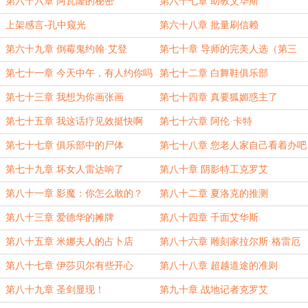
第六十六章 阿瓦隆的秘密
第六十七章 助教艾华斯
上架感言-孔中窥光
第六十八章 批量刷信赖
第六十九章 倒霉鬼约翰·艾登
第七十章 导师的完美人选（第三
更）
第七十一章 今天中午，有人约你吗
第七十二章 白舞鞋俱乐部
（第四更，共一万四千字）
第七十三章 我想为你画张画
第七十四章 真要狐媚惑主了
第七十五章 我这话疗见效挺快啊
第七十六章 阿伦·卡特
第七十七章 俱乐部中的尸体
第七十八章 您老人家自己看着办吧
第七十九章 坏女人雷达响了
第八十章 阴影特工克罗艾
第八十一章 影魔：你怎么敢的？
第八十二章 夏洛克的推测
第八十三章 爱德华的摊牌
第八十四章 千面艾华斯
第八十五章 米娜夫人的占卜店
第八十六章 雕刻家拉尔斯·格雷厄
姆
第八十七章 伊莎贝尔有些开心
第八十八章 超越道途的准则
第八十九章 圣剑显现！
第九十章 战地记者克罗艾