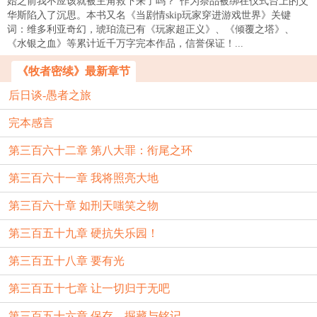
始之前我不应该就被主角救下来了吗？”作为祭品被绑在仪式台上的艾
华斯陷入了沉思。本书又名《当剧情skip玩家穿进游戏世界》关键
词：维多利亚奇幻，琥珀流已有《玩家超正义》、《倾覆之塔》、
《水银之血》等累计近千万字完本作品，信誉保证！...
《牧者密续》最新章节
后日谈-愚者之旅
完本感言
第三百六十二章 第八大罪：衔尾之环
第三百六十一章 我将照亮大地
第三百六十章 如刑天嗤笑之物
第三百五十九章 硬抗失乐园！
第三百五十八章 要有光
第三百五十七章 让一切归于无吧
第三百五十六章 保存、掘藏与铭记