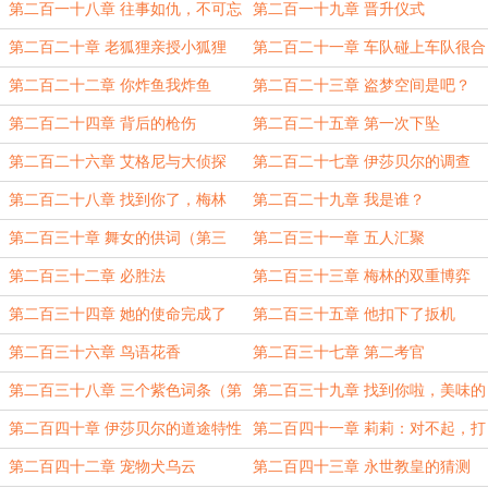
第二百一十八章 往事如仇，不可忘
第二百一十九章 晋升仪式
却
第二百二十章 老狐狸亲授小狐狸
第二百二十一章 车队碰上车队很合
理吧
第二百二十二章 你炸鱼我炸鱼
第二百二十三章 盗梦空间是吧？
第二百二十四章 背后的枪伤
第二百二十五章 第一次下坠
第二百二十六章 艾格尼与大侦探
第二百二十七章 伊莎贝尔的调查
第二百二十八章 找到你了，梅林
第二百二十九章 我是谁？
第二百三十章 舞女的供词（第三
第二百三十一章 五人汇聚
更）
第二百三十二章 必胜法
第二百三十三章 梅林的双重博弈
（第三更）
第二百三十四章 她的使命完成了
第二百三十五章 他扣下了扳机
第二百三十六章 鸟语花香
第二百三十七章 第二考官
第二百三十八章 三个紫色词条（第
第二百三十九章 找到你啦，美味的
三更）
小孩
第二百四十章 伊莎贝尔的道途特性
第二百四十一章 莉莉：对不起，打
扰了
第二百四十二章 宠物犬乌云
第二百四十三章 永世教皇的猜测