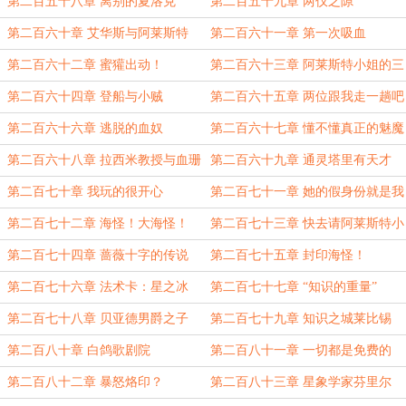
应该啊
第二百五十八章 离别的夏洛克
第二百五十九章 两仪之隙
第二百六十章 艾华斯与阿莱斯特
第二百六十一章 第一次吸血
第二百六十二章 蜜獾出动！
第二百六十三章 阿莱斯特小姐的三
重身份
第二百六十四章 登船与小贼
第二百六十五章 两位跟我走一趟吧
第二百六十六章 逃脱的血奴
第二百六十七章 懂不懂真正的魅魔
啊
第二百六十八章 拉西米教授与血珊
第二百六十九章 通灵塔里有天才
瑚
第二百七十章 我玩的很开心
第二百七十一章 她的假身份就是我
做的
第二百七十二章 海怪！大海怪！
第二百七十三章 快去请阿莱斯特小
姐！
第二百七十四章 蔷薇十字的传说
第二百七十五章 封印海怪！
第二百七十六章 法术卡：星之冰
第二百七十七章 “知识的重量”
第二百七十八章 贝亚德男爵之子
第二百七十九章 知识之城莱比锡
第二百八十章 白鸽歌剧院
第二百八十一章 一切都是免费的
第二百八十二章 暴怒烙印？
第二百八十三章 星象学家芬里尔