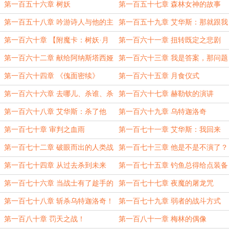
娅
第一百五十六章 树妖
第一百五十七章 森林女神的故事
第一百五十八章 吟游诗人与他的主
第一百五十九章 艾华斯：那就跟我
角
走吧
第一百六十章 【附魔卡：树妖·月
第一百六十一章 扭转既定之悲剧
灵】
第一百六十二章 献给阿纳斯塔西娅
第一百六十三章 我是答案，那问题
的歌
是什么
第一百六十四章 《傀面密续》
第一百六十五章 月食仪式
第一百六十六章 去哪儿、杀谁、杀
第一百六十七章 赫勒钦的演讲
几个？
第一百六十八章 艾华斯：杀了他
第一百六十九章 乌特迦洛奇
们！
第一百七十章 审判之血雨
第一百七十一章 艾华斯：我回来
了！
第一百七十二章 破眼而出的人类战
第一百七十三章 他是不是不演了？
士
第一百七十四章 从过去杀到未来
第一百七十五章 钓鱼总得给点装备
吧
第一百七十六章 当战士有了趁手的
第一百七十七章 夜魔的屠龙咒
武器
第一百七十八章 斩杀乌特迦洛奇！
第一百七十九章 弱者的战斗方式
第一百八十章 罚天之战！
第一百八十一章 梅林的偶像