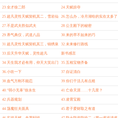
23.全才徐二郎
24.天赋掠夺
25.超凡灵性天赋契机其二，雪岩仙
26.怎么办，冷月湖给的实在太多了
蜕
27.不是武夫胜似武夫
28.公主殿下的秘密
29.养气典仪，武道八品
30.来的早不如来的巧
31.超凡灵性天赋契机其三，锦绣泉
32.未来修行路线
心（周一求追读求月票）
33.后天升华天赋，灵性超凡
新书感言
34.天生我才必有用，仰天大笑出门
35.五相宝物齐备
去
36.小吹一下
37.自证清白
38.血气方刚不能忍
39.你们干活儿有点糙
40.“弱小无辜”徐永生
41.亡命天涯……十几里？
42.兵器规划
43.凌霄宝殿
44.荡魔狂夫面具
45.君子爱财取之有道
46.实战天赋，血荐轩辕
47.防火防盗防徐二（周一求追读求