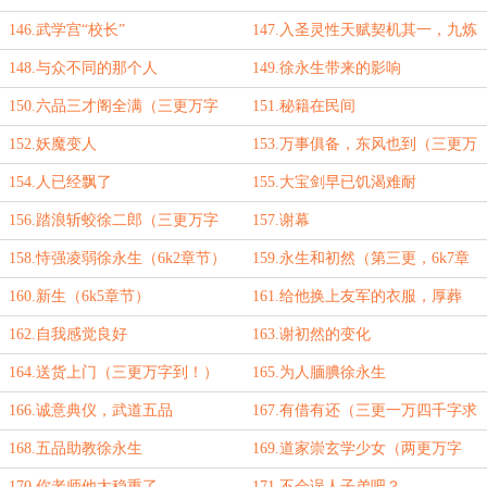
到！）
146.武学宫“校长”
147.入圣灵性天赋契机其一，九炼
琼华（三更万字到！）
148.与众不同的那个人
149.徐永生带来的影响
150.六品三才阁全满（三更万字
151.秘籍在民间
到！）
152.妖魔变人
153.万事俱备，东风也到（三更万
字到！）
154.人已经飘了
155.大宝剑早已饥渴难耐
156.踏浪斩蛟徐二郎（三更万字
157.谢幕
到！）
158.恃强凌弱徐永生（6k2章节）
159.永生和初然（第三更，6k7章
节）
160.新生（6k5章节）
161.给他换上友军的衣服，厚葬
（两更万字到！）
162.自我感觉良好
163.谢初然的变化
164.送货上门（三更万字到！）
165.为人腼腆徐永生
166.诚意典仪，武道五品
167.有借有还（三更一万四千字求
月末月票！）
168.五品助教徐永生
169.道家崇玄学少女（两更万字
到！）
170.你老师他太稳重了
171.不会误人子弟吧？