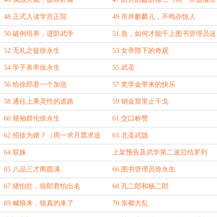
月票！）
48.正式入读学宫正院
49.市井麒麟儿，不鸣亦惊人
50.破例培养，进阶武学
51.急，如何才能干上图书管理员这
项有前途的工作？
52.无礼之徒徐永生
53.女帝陛下的奇观
54.学子表率徐永生
55.武圣
56.给徐郎君一个加急
57.奖学金带来的快乐
58.通往上乘灵性的道路
59.销金窟里止干戈
60.领袖群伦徐永生
61.交口称赞
62.招徐为婿？（周一求月票求追
63.北圣武隐
读！）
64.双姝
上架预告及武学第二波总结罗列
65.八品三才阁圆满
66.图书管理员徐永生
67.猪怕壮，徐郎君怕出名
68.孔二郎和杨二郎
69.喊狼来，狼真的来了
70.东都大乱