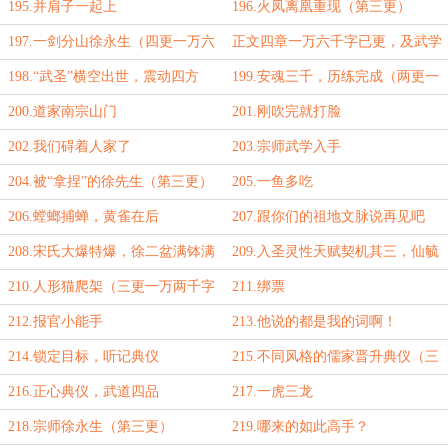
千字到！）
195.并肩子一起上
196.火凤离凰重现（第三更）
197.一剑分山徐永生（四更一万六
正文四章一万六千字已更，及武学
千字到！）
第四波罗列总结
198.“武圣”横空出世，震动四方
199.安魂三千，历练完成（两更一
万字到！）
200.道家南宗山门
201.刚吹完就打脸
202.我们碍着人家了
203.宗师武学入手
204.被“拿捏”的徐先生（第三更）
205.一鱼多吃
206.螳螂捕蝉，黄雀在后
207.跟你们的祖地文脉说再见吧
（三更一万一千字到！）
208.宋氏大爆特爆，徐二盆满钵满
209.入圣灵性天赋契机其三，仙毓
奇葩
210.人形猫爬架（三更一万两千字
211.绑票
到！）
212.报官小能手
213.他说的都是我的词啊！
214.锁定目标，听记典仪
215.不同风格的儒家晋升典仪（三
更一万一千字到！）
216.正心典仪，武道四品
217.一虎三龙
218.宗师徐永生（第三更）
219.哪来的如此高手？