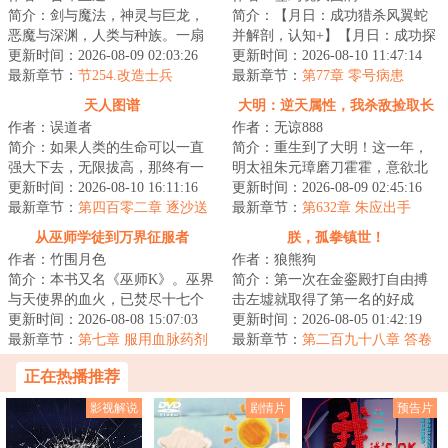
简介：剑与魔法，神灵与巨龙，
简介：【月日：成功猎杀风翼蛇
恶魔与深渊，人类与种族。一扇
并解剖，认知+】【月日：成功探
门在这奇幻而诡谲的世界出现，
更新时间：2026-08-09 02:03:26
索荒废空岛并撤离。获得“微型差
更新时间：2026-08-10 11:47:14
带来一个不属于...
最新章节：
节254.改造士兵
分机”，可...
最新章节：
第77章 零号病患
天人图谱
大明：逆天属性，我杀敌捡取长
作者：误道者
作者：无谅888
生
简介：如果人类的生命可以一直
简介：重生到了大明！这一年，
强大下去，无限拔高，那终有一
明太祖朱元璋磨刀霍霍，意欲北
日能与天相接！...
更新时间：2026-08-10 16:11:16
伐，彻定北元，将汉家中原完全
更新时间：2026-08-09 02:45:16
最新章节：
第四百零二章 逐沙送
掌控，为自己儿...
最新章节：
第632章 朱应出手
远行
从巫师学徒到万界征服者
朕，孤拳镇世！
作者：竹围月色
作者：狼熊狗
简介：本书又名《巫师K》。巫界
简介：第一次在金銮殿打自由搏
与天使界的血火，已焚尽十七个
击左墟就取得了第一名的好成
千年，灰烬中即将绽开第十八个
更新时间：2026-08-08 15:07:03
绩。面对私养十万重骑兵的进
更新时间：2026-08-05 01:42:19
纪元的花。一...
最新章节：
第七章 服用血脉药剂
士，用白粥榨菜活人...
最新章节：
第二百九十八章 答卷
正在热播推荐
影视解说
剧情片
预告片