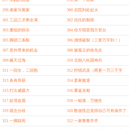
299.谢家与黄家
300.后院到处起火
301.三品三才阁全满
302.信任的裂痕
303.重组的快乐
304.你方唱罢我方登台
305.脚踏三条船
306.感情破裂（三更万字到！）
307.意外带来的机会
308.被孤立的徐先生
309.瞒天过海
310.北朝八柱国神兵
311.一回生，二回熟
312.狩猎武圣（两更一万三千字
到！）
313.各有所获
314.姜家败退
315.打出威慑力
316.重返东都
317.处境改观
318.一鲸落，万物生
319.观念分歧
320.数值怪总觉得自己可有操作了
321.一脚踩死
322.一家整整齐齐