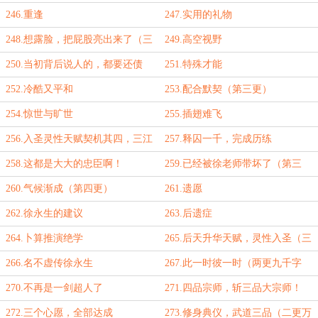
246.重逢
247.实用的礼物
248.想露脸，把屁股亮出来了（三
249.高空视野
更万字到！）
250.当初背后说人的，都要还债
251.特殊才能
252.冷酷又平和
253.配合默契（第三更）
254.惊世与旷世
255.插翅难飞
256.入圣灵性天赋契机其四，三江
257.释囚一千，完成历练
源精（三更万字到！）
258.这都是大大的忠臣啊！
259.已经被徐老师带坏了（第三
更）
260.气候渐成（第四更）
261.遗愿
262.徐永生的建议
263.后遗症
264.卜算推演绝学
265.后天升华天赋，灵性入圣（三
更一万两千字到！）
266.名不虚传徐永生
267.此一时彼一时（两更九千字
到！）
270.不再是一剑超人了
271.四品宗师，斩三品大宗师！
（两更一万一千字到！）
272.三个心愿，全部达成
273.修身典仪，武道三品（二更万