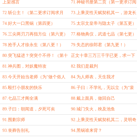
上架感言
71.神秘书册第二页（第一更求订阅
求月票！）
72.斩公主！（第二更求订阅求月
73.上乘灵性天赋契机其一，游龙长
票）
尾（第三更）
74.好大一口黑锅（第四更）
75.太宗文皇帝与隐太子（第五更）
76.三尖两刃刀再指方位（第六更）
77.格物典仪，武道七品（第七更）
78.抢手人才徐永生（第八更！）
79.失态的徐郎君（第九更！）
80.突飞猛进？突突个不停！（第十
正文十章三万三千字已更，求一下
更）
八月保底月票
81.神兵图，对妖魔特攻
82.我们是裁判
83.今天开始当老师（为“做个俗人
84.为人师表，天生我才
0723”盟加更）
85.殴打小朋友的快乐
86.子曰：不学礼，无以立（为“裴
屠狗”盟加更）
87.七品三才阁全满
88.戴上面具，做回自己
89.子曰：朝闻道，夕死可矣
90.城门失火，殃及池鱼
（为“沙拉古斯”盟加更）
91.围剿宗师
92.上乘灵性天赋契机其二，灵明奇
芝（三更万字到！）
93.丧葬告别礼
94.黑锅谁来背？