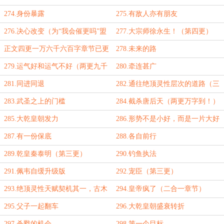
字到！）
274.身份暴露
275.有敌人亦有朋友
276.决心改变（为“我会催更吗”盟
277.大宗师徐永生！（第四更）
加更）
正文四更一万六千六百字章节已更
278.未来的路
新
279.运气好和运气不好（两更九千
280.牵连甚广
字）
281.同进同退
282.通往绝顶灵性层次的道路（三
更一万一千八百字到！）
283.武圣之上的门槛
284.截杀唐后天（两更万字到！）
285.大乾皇朝发力
286.形势不是小好，而是一片大好
287.有一份保底
288.各自前行
289.乾皇秦泰明（第三更）
290.钓鱼执法
291.佩韦自缓升级版
292.宠臣（第三更）
293.绝顶灵性天赋契机其一，古木
294.皇帝疯了（二合一章节）
祖泪（第四更）
295.父子一起翻车
296.大乾皇朝盛衰转折
297.杀戮的机会
298.第一个目标