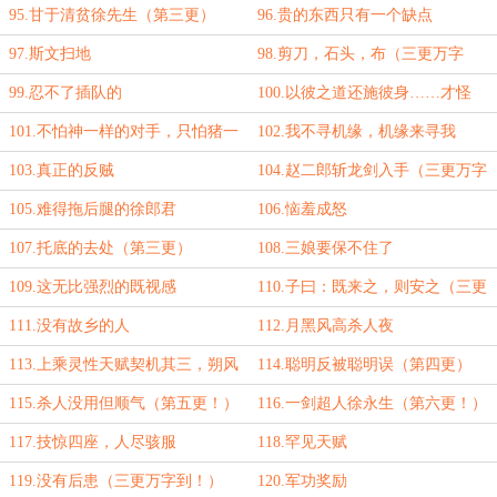
95.甘于清贫徐先生（第三更）
96.贵的东西只有一个缺点
97.斯文扫地
98.剪刀，石头，布（三更万字
到！）
99.忍不了插队的
100.以彼之道还施彼身……才怪
101.不怕神一样的对手，只怕猪一
102.我不寻机缘，机缘来寻我
样的队友（三更万字到！）
103.真正的反贼
104.赵二郎斩龙剑入手（三更万字
到！）
105.难得拖后腿的徐郎君
106.恼羞成怒
107.托底的去处（第三更）
108.三娘要保不住了
109.这无比强烈的既视感
110.子曰：既来之，则安之（三更
万字到！）
111.没有故乡的人
112.月黑风高杀人夜
113.上乘灵性天赋契机其三，朔风
114.聪明反被聪明误（第四更）
霜华（第三更）
115.杀人没用但顺气（第五更！）
116.一剑超人徐永生（第六更！）
117.技惊四座，人尽骇服
118.罕见天赋
119.没有后患（三更万字到！）
120.军功奖励