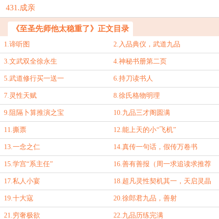
431.成亲
《至圣先师他太稳重了》正文目录
1.谛听图
2.入品典仪，武道九品
3.文武双全徐永生
4.神秘书册第二页
5.武道修行买一送一
6.持刀读书人
7.灵性天赋
8.徐氏格物明理
9.阻隔卜算推演之宝
10.九品三才阁圆满
11.撕票
12.能上天的小“飞机”
13.一念之仁
14.真传一句话，假传万卷书
15.学宫“系主任”
16.善有善报（周一求追读求推荐
票）
17.私人小宴
18.超凡灵性契机其一，天启灵晶
19.十大寇
20.徐郎君九品，善射
21.穷奢极欲
22.九品历练完满