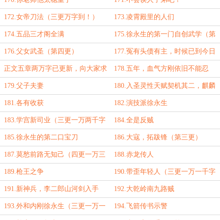
172.女帝刀法（三更万字到！）
173.凌霄殿里的人们
174.五品三才阁全满
175.徐永生的第一门自创武学（第
三更）
176.父女武圣（第四更）
177.冤有头债有主，时候已到今日
就报！（第五更）
正文五章两万字已更新，向大家求
178.五年，血气方刚依旧不能忍
个九月保底月票
179.父子夫妻
180.入圣灵性天赋契机其二，麒麟
石（三更一万六千字到，求月票！）
181.各有收获
182.演技派徐永生
183.学宫新司业（三更一万两千字
184.全是反贼
到！）
185.徐永生的第二口宝刀
186.大寇，拓跋锋（第三更）
187.莫愁前路无知己（四更一万三
188.赤龙传人
千字到！）
189.枪王之争
190.带歪年轻人（三更一万一千字
到！）
191.新神兵，李二郎山河剑入手
192.大乾岭南九路贼
193.外和内刚徐永生（三更一万一
194.飞箭传书示警