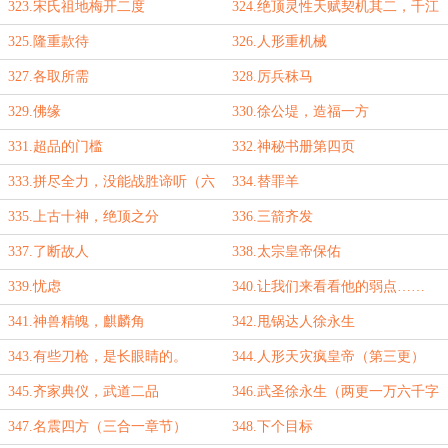
323.宋氏祖地梅开二度
324.绝顶灵性天赋契机其二，千江
月魄
325.隆重款待
326.人形重机械
327.各取所需
328.厉兵秣马
329.佛缘
330.徐公堤，造福一方
331.超品的门槛
332.神秘书册第四页
333.拼尽全力，没能战胜谛听（六
334.替罪羊
千字，二合一章节）
335.上古十神，绝顶之分
336.三箭齐发
337.了断故人
338.太宗皇帝保佑
339.忧虑
340.让我们来看看他的弱点……
嗯，没有弱点
341.神兽精魄，麒麟角
342.甩锅达人徐永生
343.有些刀枪，是长眼睛的。
344.人形天灾疯皇帝（第三更）
345.齐家典仪，武道二品
346.武圣徐永生（两更一万六千字
到！）
347.名震四方（三合一章节）
348.下个目标