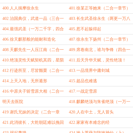
大章节）
400.人人揣摩徐永生
401.徐某正等她来（二合一章节）
402.治国典仪，武道一品（三合一
403.长生武圣徐永生（两更一万八
章节）
千六百字到！）
404.最强武圣（一万二千字，四合
405.惹不起躲得起
一大章节）
406.徐天麒那般的能耐和造化
407.徐永生下扬州（二合一章节）
408.天麒先生一人压江南（二合一
409.席卷南北，谁与争锋（四合一
章节）
章节，一万两千字）
410.绝顶灵性天赋契机其四，星陨
411.后天升华天赋，灵性绝顶！
金芽（二合一章节）
（万字三合一大章节）
412.行迹所至，尽皆颤栗（二合一
413.一品境界中庸剑城
章节）
414.上天入地，无所遁形
415.超品也难逃
416.中原夫子斩雪原大相（二合一
417.一战定雪原
章节）
明天去医院
418.麒麟绝顶与朱雀绝顶（一万一
千字，三合一大章节）
419.谢氏兄妹的决定（二合一章
420.人在中土，无人冒头
节）
421.此消彼长，大乾朝廷难以挽回
422.家家有本难念的经
的颓势（二合一章节）
423.祸起萧墙
424.地上菩萨与陆地神仙（上）