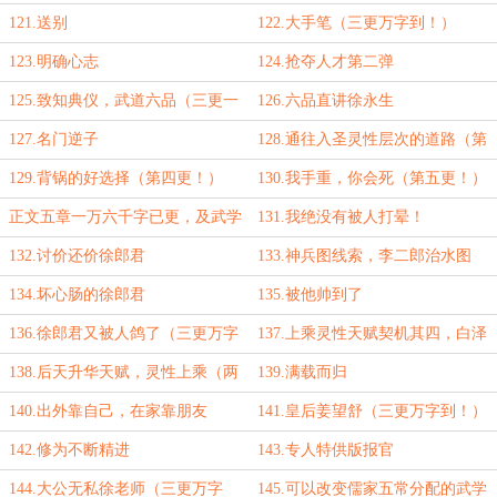
121.送别
122.大手笔（三更万字到！）
123.明确心志
124.抢夺人才第二弹
125.致知典仪，武道六品（三更一
126.六品直讲徐永生
万一千字）
127.名门逆子
128.通往入圣灵性层次的道路（第
三更）
129.背锅的好选择（第四更！）
130.我手重，你会死（第五更！）
正文五章一万六千字已更，及武学
131.我绝没有被人打晕！
第三波总结罗列
132.讨价还价徐郎君
133.神兵图线索，李二郎治水图
（第三更）
134.坏心肠的徐郎君
135.被他帅到了
136.徐郎君又被人鸽了（三更万字
137.上乘灵性天赋契机其四，白泽
到！）
角（5k章节）
138.后天升华天赋，灵性上乘（两
139.满载而归
更万字到！）
140.出外靠自己，在家靠朋友
141.皇后姜望舒（三更万字到！）
142.修为不断精进
143.专人特供版报官
144.大公无私徐老师（三更万字
145.可以改变儒家五常分配的武学