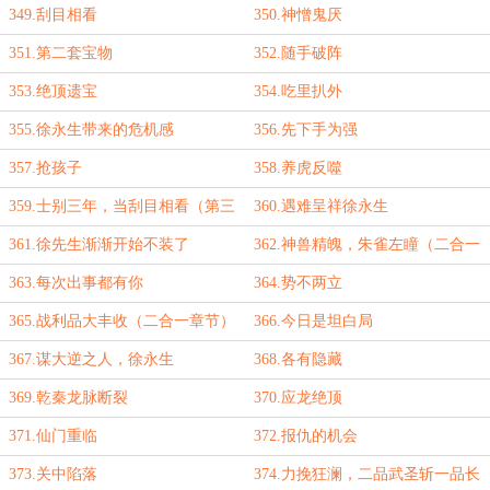
349.刮目相看
350.神憎鬼厌
351.第二套宝物
352.随手破阵
353.绝顶遗宝
354.吃里扒外
355.徐永生带来的危机感
356.先下手为强
357.抢孩子
358.养虎反噬
359.士别三年，当刮目相看（第三
360.遇难呈祥徐永生
更）
361.徐先生渐渐开始不装了
362.神兽精魄，朱雀左瞳（二合一
章节）
363.每次出事都有你
364.势不两立
365.战利品大丰收（二合一章节）
366.今日是坦白局
367.谋大逆之人，徐永生
368.各有隐藏
369.乾秦龙脉断裂
370.应龙绝顶
371.仙门重临
372.报仇的机会
373.关中陷落
374.力挽狂澜，二品武圣斩一品长