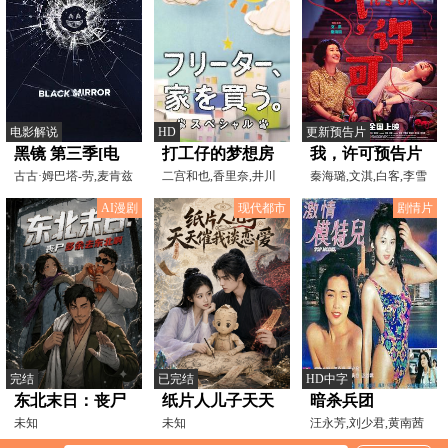
电影解说
HD
更新预告片
黑镜 第三季[电
打工仔的梦想房
我，许可预告片
影解说]
古古·姆巴塔-劳,麦肯兹
SP
二宫和也,香里奈,井川
秦海璐,文淇,白客,李雪
·戴维斯,布莱丝·
遥,浅野温子,竹中直人
琴
AI漫剧
现代都市
剧情片
完结
已完结
HD中字
东北末日：丧尸
纸片人儿子天天
暗杀兵团
多余去东北啊
未知
催我谈恋爱
未知
汪永芳,刘少君,黄南茜