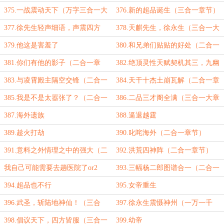
生！（第三更）
375.一战震动天下（万字三合一大
376.新的超品诞生（三合一章节）
章）
377.徐先生轻声细语，声震四方
378.天麒先生，徐永生（三合一大
（三合一章节）
章节）
379.他这是害羞了
380.和兄弟们贴贴的好处（二合一
章节）
381.你们有他的影子（二合一章
382.绝顶灵性天赋契机其三，九幽
节）
火髓（二合一章节）
383.与凌霄殿主隔空交锋（二合一
384.天干十杰土崩瓦解（二合一章
章节）
节）
385.我是不是太嚣张了？（二合一
386.二品三才阁全满（三合一大章
章节）
节）
387.海外遗族
388.逼退越霆
389.趁火打劫
390.叱咤海外（二合一章节）
391.意料之外情理之中的强大（二
392.洪荒四神阵（二合一章节）
合一章节）
我自己可能需要去趟医院了or2
393.三幅杨二郎图谱合一（二合一
章节）
394.超品也不行
395.女帝重生
396.武圣，斩陆地神仙！（三合
397.徐永生震慑神州（一万一千
一，一万一千字大章节）
字，三合一大章节）
398.倡议天下，四方皆服（三合一
399.幼帝