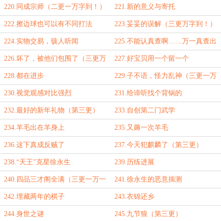
220.同成宗师（二更一万字到！）
221.新的意义与寄托
222.擦边球也可以有不同打法
223.妥妥的误解（三更万字到！）
224.实物交易，骇人听闻
225.不能认真查啊……万一真查出
点什么呢？
226.坏了，被他们包围了（三更万
227.好宝贝用一个留一个
字到！）
228.都在进步
229.子不语，怪力乱神（三更一万
字到！）
230.视觉观感对比强烈
231.给谛听找个背锅的
232.最好的新年礼物（第三更）
233.自创第二门武学
234.羊毛出在羊身上
235.又薅一次羊毛
236.这下真成反贼了
237.今天犯麒麟了（第三更）
238.“天王”克星徐永生
239.历练进展
240.四品三才阁全满（三更一万一
241.徐永生的恶意揣测
千字到！）
242.埋藏两年的棋子
243.衣锦还乡
244.身世之谜
245.九节狼（第三更）