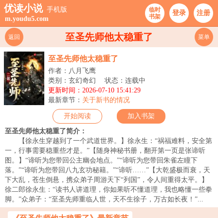
优读小说
手机版
临时
登录
注册
书架
m.youdu5.com
至圣先师他太稳重了
返回
菜单
至圣先师他太稳重了
作者：八月飞鹰
类别：玄幻奇幻
状态：连载中
更新时间：2026-07-10 15:41:29
最新章节：
关于新书的情况
开始阅读
加入书架
至圣先师他太稳重了简介：
【徐永生穿越到了一个武道世界。】徐永生：“祸福难料，安全第
一，行事需要稳重些才是。”【随身神秘书册，翻开第一页是张谛听
图。】“谛听为您带回公主幽会地点。”“谛听为您带回朱雀左瞳下
落。”“谛听为您带回八九玄功秘籍。”“谛听……”【大乾盛极而衰，天
下大乱，苍生倒悬，携众弟子周游天下“列国”，令人间重得太平。】
徐二郎徐永生：“读书人讲道理，你如果听不懂道理，我也略懂一些拳
脚。”众弟子：“至圣先师重临人世，天不生徐子，万古如长夜！”...