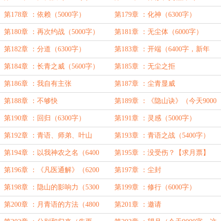
字）
第178章 ：依赖（5000字）
第179章 ：化神（6300字）
第180章 ：再次约战（5000字）
第181章 ：无尘体（6000字）
第182章 ：分道（6300字）
第183章 ：开端（6400字，新年
好，给大家拜年啦～）
第184章 ：长青之威（5600字）
第185章 ：无尘之拒
第186章 ：我自有主张
第187章 ：尘青显威
第188章 ：不够快
第189章 ：《隐山诀》（今天9000
字）
第190章 ：回归（6300字）
第191章 ：灵感（5000字）
第192章 ：青语、师弟、叶山
第193章 ：青语之战（5400字）
（5600字）
第194章 ：以我神农之名（6400
第195章 ：没受伤？【求月票】
字）
第196章 ：《凡医通解》（6200
第197章 ：尘封
字）
第198章 ：隐山的影响力（5300
第199章 ：修行（6000字）
字）
第200章 ：月青语的方法（4800
第201章 ：邀请