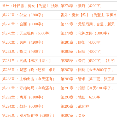
椅子”加更）
番外：叶轻雪，魔女【为盟主“沈溪
第274章 ：紫府（4200字）
777”加更】
第275章 ：补全（5200字）
番外：魔女【终】（为盟主“寒枫水
月”加更）
第276章 ：会面（6000字）
第277章 ：元婴后期，合道，新天
规（4000字））
第278章 ：无尘现身（6500字）
第279章 ：化神之路（5800字）
第280章 ：风向（4200字）
第281章 ：绑架（4300字）
第282章 ：指点（4600字）
第283章 ：回归（4000字）
第284章 ：约战【求求月票～】
第285章 ：登门（6300字）【月初
求保底月票】
第286章 ：疑惑（晚上还有，求月
第287章 ：回旋【今天8000字了，
票呀）
为盟主“鹊赴之”加更】
第288章 ：主动出击（今天还有）
第289章 ：请求（第二更，算正常
更新）
第290章 ：守拙终局（今晚还有）
第291章 ：招新【今天8300字了，
为盟主“五行圣使”加更】
第292章 ：离开（6100字）
第293章 ：地仙（6200字）
第294章 ：战起（6600字）
第295章 ：战化神
第296章 ：观岁斩化神（6200字）
第297章 ：灵脉