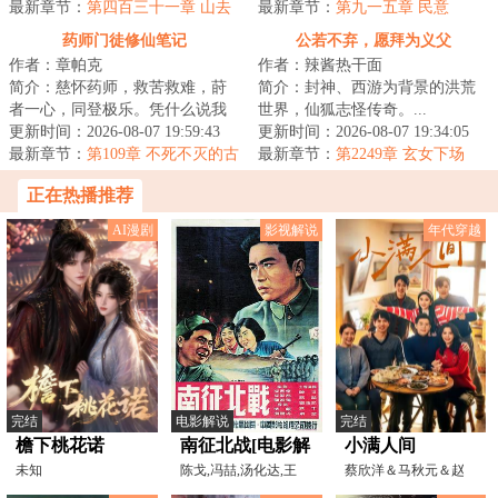
容颜凋华萎，我...
最新章节：
第四百三十一章 山去
最新章节：
第九一五章 民意
人空、浑水摸鱼
药师门徒修仙笔记
公若不弃，愿拜为义父
作者：章帕克
作者：辣酱热干面
简介：慈怀药师，救苦救难，莳
简介：封神、西游为背景的洪荒
者一心，同登极乐。凭什么说我
世界，仙狐志怪传奇。...
是邪魔外道？他们说这是个蒙受
更新时间：2026-08-07 19:59:43
更新时间：2026-08-07 19:34:05
药师赐福，继承...
最新章节：
第109章 不死不灭的古
最新章节：
第2249章 玄女下场
龙
正在热播推荐
AI漫剧
影视解说
年代穿越
完结
电影解说
完结
檐下桃花诺
南征北战[电影解
小满人间
未知
说]
陈戈,冯喆,汤化达,王
蔡欣洋＆马秋元＆赵
力,张瑞芳,孙道临,仲星
廷义＆张楚萱＆李嘉