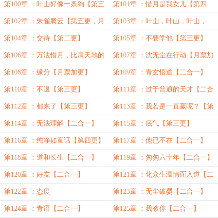
更】
票，剩下晚点
第100章 ：叶山好像一条狗【第三
第101章 ：惜月是我女儿【第四
更】
更】
第102章 ：朱雀腾云【第五更，月
第103章 ：叶山，叶山，叶山，
票加更】
剑！【第一更】
第104章 ：交待【第二更】
第105章 ：不要学他【第三更】
第106章 ：万法惜月，比肩天地的
第107章 ：沈无尘在行动【月票加
强大【第四更】
更】
第108章 ：缘分【月票加更】
第109章 ：青玄悟道【二合一】
第110章 ：不退【第三更】
第111章 ：过于普通的天才【二合
一】
第112章 ：都来了【第三更】
第113章 ：我若是一直赢呢？【第
四更】
第114章 ：无法理解【二合一】
第115章 ：底气【第三更】
第116章 ：纯净如童话【第四更】
第117章 ：他已不在【二合一】
（这章建议别跳）
第118章 ：道和长生【二合一】
第119章 ：匆匆六十年【二合一】
第120章 ：好友【二合一】
第121章 ：化众生温情而入道【二
合一】
第122章 ：态度
第123章 ：无尘破婴【二合一】
第124章 ：青语【二合一】
第125章 ：我教你【二合一】