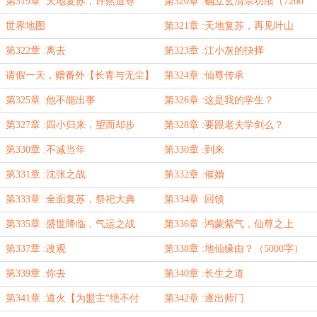
（5000字）
第319章 :天地复苏，许然道尊
第320章 :确立玄清宗功绩（7200
（5400字）
字）
世界地图
第321章 :天地复苏，再见叶山
第322章 :离去
第323章 :江小灰的抉择
请假一天，赠番外【长青与无尘】
第324章 :仙尊传承
第325章 :他不能出事
第326章 :这是我的学生？
第327章 :四小归来，望而却步
第328章 :要跟老夫学剑么？
第330章 :不减当年
第330章 :到来
第331章 :沈张之战
第332章 :催婚
第333章 :全面复苏，祭祀大典
第334章 :回馈
第335章 :盛世降临，气运之战
第336章 :鸿蒙紫气，仙尊之上
第337章 :改观
第338章 :地仙缘由？（5000字）
第339章 :你去
第340章 :长生之道
第341章 :道火【为盟主“绝不付
第342章 :逐出师门