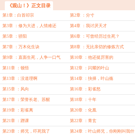
《观山！》正文目录
第1章：白首叩宗
第2章 ：分寸
第3章 ：修为大进，人情难还
第4章 ：我讨厌天才
第5章 ：骄阳
第6章 ：可曾经历过生死？
第7章 ：万木化生诀
第8章 ：无比亲切的修炼方式
第9章 ：直面生死，人争一口气
第10章 ：他还挺厉害的
第11章 ：顿悟
第12章 ：闪耀的叶山
第13章 ：没道理啊
第14章 ：抉择，叶山殇
第15章 ：风向
第16章 ：彩雀怒
第17章 ：荣誉长老、苏醒
第18章 ：十年
第19章 ：彩雀离
第20章 ：化凰
第21章 ：蹭课
第22章 ：青玄
第23章 ：师兄，吓死我了
第24章 ：叶山师兄，你刚刚叫我什