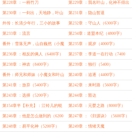
字）为盟主【别揉我猫耳朵】加更
第228章 ：一柄竹刀
第229章 ：我名叶山，化神不得出
手（5100字）
第230章 ：一剑出，天地静，叶山
第231章 ：隐山暂退
之名再现
外传：长清少年行，三小的故事
第232章 ：守山人（6300字）
（16700字）
第233章 ：流言
第234章：道盟本纪（4800字）
番外：雪落无声，山自巍然（小魔
第235章 ：观岁（4000字）
女和叶山的故事）
第236章 ：相反的俩人（6400字）
第237章 ：李道一在行动（7400
字）
第238章 ：神农（8400字）
第239章 ：独行（5400）
番外：师兄和师妹（小魔女和叶山
第240章 ：追逐（4400字）
的故事二）
第241章 ：放弃（5400字）
第242章 ：来时路（5600字）
第243章 ：选择（5200字）
第244章 ：豁达
第154章半【补充】：江铃儿的蜕
第245章 ：元婴之路（8000字）
变（7600字）
第246章 ：他是怎么做到的（6200
第247章 ：《归源诀》（5600字）
字）
第248章 ：易平化神（5200字）
第249章 ：情绪天魔