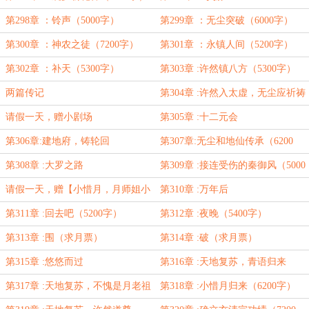
第298章 ：铃声（5000字）
第299章 ：无尘突破（6000字）
第300章 ：神农之徒（7200字）
第301章 ：永镇人间（5200字）
第302章 ：补天（5300字）
第303章 :许然镇八方（5300字）
两篇传记
第304章 :许然入太虚，无尘应祈祷
（6700字）
请假一天，赠小剧场
第305章 :十二元会
第306章:建地府，铸轮回
第307章:无尘和地仙传承（6200
字）
第308章 :大罗之路
第309章 :接连受伤的秦御风（5000
字）
请假一天，赠【小惜月，月师姐小
第310章 :万年后
剧场】
第311章 :回去吧（5200字）
第312章 :夜晚（5400字）
第313章 :围（求月票）
第314章 :破（求月票）
第315章 :悠悠而过
第316章 :天地复苏，青语归来
第317章 :天地复苏，不愧是月老祖
第318章 :小惜月归来（6200字）