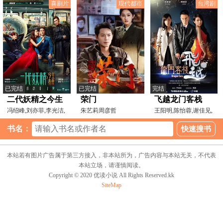
喜剧片
现代都市
台湾剧
豪
已完结
已完结
完结
二代妖精之今生
荣门
飞越龙门客栈
有幸
冯绍峰,刘亦菲,李光洁,
朱艺莉周彦哲
王阳明,陈怡蓉,谢佳见,
郭京飞,焦俊艳,熊乃
柯佳嬿,关诗敏,余晋,
书名：
本站若有图片广告属于第三方接入，非本站所为，广告内容与本站无关，不代表
本站立场，请谨慎阅读。
Copyright © 2020 优读小说 All Rights Reserved.kk
SiteMap