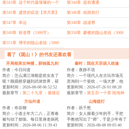
款”加更】
第343章 :这个时代最璀璨的一个
第344章 :提前遭遇
第345章 :盛世的叹息【求月票】
第346章 :歧路前行
第347章 :幸运
第348章 :战道尊
第349章 :斩道尊（5300字）
第350章 :豪横的隐山老祖（5000
字）
第351章 :博学的隐山老祖（5000
字）
看了《观山！》的书友还喜欢看
开局相亲女神捕，获独孤九剑
秦时：我在天宗误入歧途
作者：今日问道
作者：夜静不语
简介：怎么满江湖都是前女友了
简介：一个现代人在古玩市场无
呢？顾观棋穿越到武侠世界，获
意淘到一个瓷枕，一场大梦，他
得【相亲系统】。只要相亲就可
更新时间：2026-08-08 06:52:52
的灵魂穿越到了一个战火纷飞的
更新时间：2026-07-26 01:08:28
以获得各种武林...
最新章节：
第二十九章 ：最接近
年代，这里诸子...
最新章节：
第五百一十章 陆地神
神的人
仙，乐土（完）
方仙外道
山海提灯
作者：布谷聊
作者：跃千愁
简介：小道士年方二八，正青春
简介：女人握着少年的手，手把
被勾动了烦恼。每日里身老病死
手教他写出了“师”，于是少年有了
苦，见些个爱恨嗔痴怨。我不愿
更新时间：2026-08-06 11:39:43
姓。山海提灯，与皓月争辉！...
更新时间：2026-08-08 09:05:40