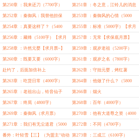
第250章 ：我来还刀（7700字）
第251章 ：冬之意，江铃儿的消息
（5200字）
第252章 ：秦御风：我替他担保
第253章 ：秦御风的心情（5000
（4800字）
字）
第254章 ：真要这样了？（5400
第255章 ：标准（5000字）【求月
字）【求月票】
票~】
第256章 ：藏锋（5100字）【求月
第257章 ：无常【求保底月票】
票】
第258章 ：许然元婴【求月票~】
第259章 ：观岁老祖（5200字）
第260章 ：既要又要（6000字）
第261章 ：观岁之名（7800字）
赴约了，后面加倍补上
第262章 ：守拙元婴，烤红薯
（8600字）
第263章 ：吃货日常（4000字）
第264章 ：他做了什么？（5800
字）
第265章 ：老祖出山，铃音仙子
第266章 ：烟火
（5200字）
第267章 ：终焉（4800字）
第268章 ：百年（4000字）
第269章 ：秦御风（求月票）
第270章 ：他有大道尊之资（4000
字）
第271章 ：我们有无尘道君（5000
第272章 ：不同（4700字）
字）
番外：叶轻雪【三】（为盟主“动动
第273章 ：三成三（6100字）