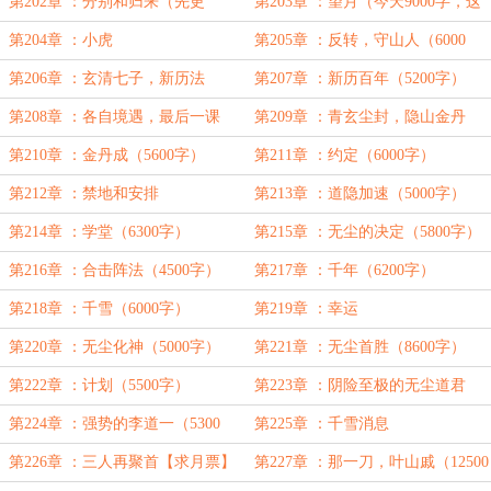
字）
第202章 ：分别和归来（先更
第203章 ：望月（今天9000字，这
4000，晚上还有）
章算补更）
第204章 ：小虎
第205章 ：反转，守山人（6000
字）
第206章 ：玄清七子，新历法
第207章 ：新历百年（5200字）
（6400字）
第208章 ：各自境遇，最后一课
第209章 ：青玄尘封，隐山金丹
（5400字）
（5200字）
第210章 ：金丹成（5600字）
第211章 ：约定（6000字）
第212章 ：禁地和安排
第213章 ：道隐加速（5000字）
第214章 ：学堂（6300字）
第215章 ：无尘的决定（5800字）
第216章 ：合击阵法（4500字）
第217章 ：千年（6200字）
第218章 ：千雪（6000字）
第219章 ：幸运
第220章 ：无尘化神（5000字）
第221章 ：无尘首胜（8600字）
第222章 ：计划（5500字）
第223章 ：阴险至极的无尘道君
（5800字）
第224章 ：强势的李道一（5300
第225章 ：千雪消息
字）
第226章 ：三人再聚首【求月票】
第227章 ：那一刀，叶山戚（12500