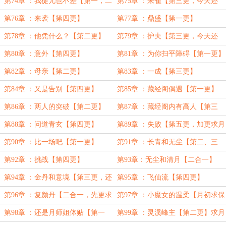
合一，求订阅，今天还有】
订阅】
第74章 ：我徒儿也不差【第一，二
第75章 ：朱雀【第三更，今天还
更，二合一，今天还有】
有】
第76章 ：来袭【第四更】
第77章 ：鼎盛【第一更】
第78章 ：他凭什么？【第二更】
第79章 ：护夫【第三更，今天还
有】
第80章 ：意外【第四更】
第81章 ：为你扫平障碍【第一更】
第82章 ：母亲【第二更】
第83章 ：一成【第三更】
第84章 ：又是告别【第四更】
第85章 ：藏经阁偶遇【第一更】
第86章 ：两人的突破【第二更】
第87章 ：藏经阁内有高人【第三
更】
第88章 ：问道青玄【第四更】
第89章 ：失败【第五更，加更求月
票】
第90章 ：比一场吧【第一更】
第91章 ：长青和无尘【第二、三
更，二合一，还一章晚点哈】
第92章 ：挑战【第四更】
第93章：无尘和清月【二合一】
第94章 ：金丹和意境【第三更，还
第95章 ：飞仙流【第四更】
一章晚点】
第96章 ：复颜丹【二合一，先更求
第97章 ：小魔女的温柔【月初求保
月票】
底月票】
第98章 ：还是月师姐体贴【第一
第99章 ：灵溪峰主【第二更】求月