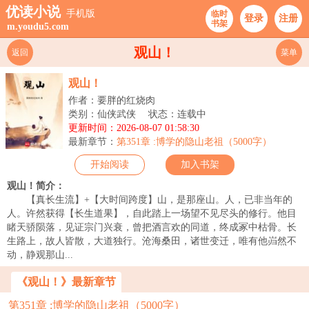
优读小说
手机版
临时
登录
注册
书架
m.youdu5.com
观山！
返回
菜单
观山！
作者：要胖的红烧肉
类别：仙侠武侠
状态：连载中
更新时间：2026-08-07 01:58:30
最新章节：
第351章 :博学的隐山老祖（5000字）
开始阅读
加入书架
观山！简介：
【真长生流】+【大时间跨度】山，是那座山。人，已非当年的
人。许然获得【长生道果】，自此踏上一场望不见尽头的修行。他目
睹天骄陨落，见证宗门兴衰，曾把酒言欢的同道，终成冢中枯骨。长
生路上，故人皆散，大道独行。沧海桑田，诸世变迁，唯有他岿然不
动，静观那山...
《观山！》最新章节
第351章 :博学的隐山老祖（5000字）