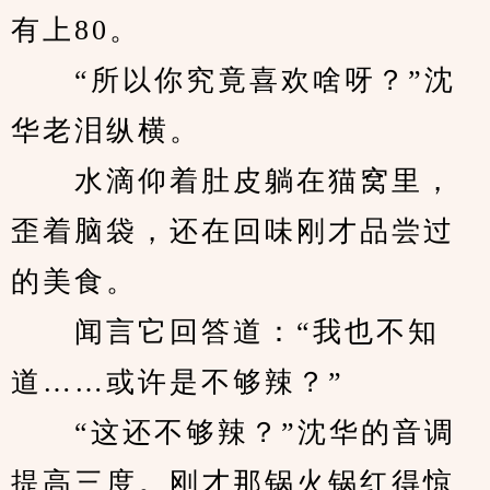
有上80。
　　“所以你究竟喜欢啥呀？”沈
华老泪纵横。
　　水滴仰着肚皮躺在猫窝里，
歪着脑袋，还在回味刚才品尝过
的美食。
　　闻言它回答道：“我也不知
道……或许是不够辣？”
　　“这还不够辣？”沈华的音调
提高三度。刚才那锅火锅红得惊