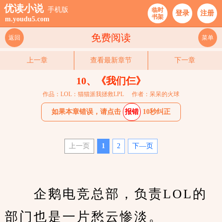
优读小说
手机版
临时
登录
注册
书架
m.youdu5.com
免费阅读
返回
菜单
上一章
查看最新章节
下一章
10、《我们仨》
作品：LOL：猫猫派我拯救LPL
作者：呆呆的火球
如果本章错误，请点击
报错
10秒纠正
上一页
1
2
下—页
　　企鹅电竞总部，负责LOL的
部门也是一片愁云惨淡。