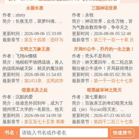
永噩长夜
三国神话世界
作者：zhttty
作者：永牧
简介：长夜无尽，噩梦纠缠。...
简介：神话世界，众生万物，皆
为气数命数而争夺，争夺天之
更新时间：2026-08-06 15:33:09
运，臣之运，道之运，争为人上
更新时间：2026-08-06 05:52:40
最新章节：
第五十四章：恐吓与
人，但求长生不死...
最新章节：
第三千一百一十章 吕
私心
布重回长安
文明之万象王座
开局95公牛，乔丹的一生之敌！
作者：飞翔de懒猫
作者：秃头不是和尚
简介：地精机甲驰骋战场，兽人
简介：林天重回年，在二轮总第
的战吼响破天际，精灵的魔法箭
顺位被公牛选中！开局获得博尔
矢穿破钢铁洪流而至，矮人的重
更新时间：2026-08-06 11:54:03
特、汤姆·布拉迪、梅威瑟三人天
更新时间：2026-08-05 02:39:36
炮以咆哮彰显着...
最新章节：
第2451章、北周武学
赋技术！于是...
最新章节：
第一千一百七十七章
球迷没变，但球队风格变了！
喧嚣未及之处
暗黑破坏神之毁灭
作者：沉默的爱
作者：第七重奏01
简介：徐凌意外回到年，成为了
简介：百族亲王的奇幻暗黑大陆
德州理工大学的一名新生。他天
战（jie）斗(cao)毁灭史。...
赋异禀，却鲜为人知。那时，传
更新时间：2026-08-04 14:09:58
更新时间：2026-07-23 06:05:02
奇教练鲍勃·奈...
最新章节：
第五百七十五章 蜀黍
最新章节：
第四千二百三十七章
的诞生
小雪？幻影！
书名：