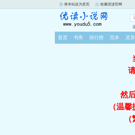
将本站设为首页
收藏优读官网
首页
书库
排行榜
完本
灵异
然
（温馨
（