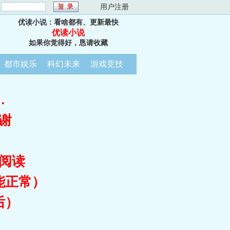
：
用户注册
优读小说：看啥都有、更新最快
优读小说
如果你觉得好，恳请收藏
都市娱乐
科幻未来
游戏竞技
…
谢
阅读
能正常）
后）