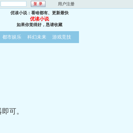
：
用户注册
优读小说：看啥都有、更新最快
优读小说
如果你觉得好，恳请收藏
都市娱乐
科幻未来
游戏竞技
器即可。