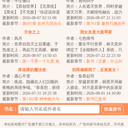
作者：半生傻白
作者：透明鸽子
简介：【原创世界】【无系统】
简介：人在遮天世界，同时穿越
【黑化】【不无敌】“你还说你是
诸天万界。天赋悟性融合，战力
医生？”“他们喊着什么复仇，恶
更新时间：2026-08-07 02:51:06
无限叠加。五倍同级战力，你说
更新时间：2026-08-07 21:12:03
魔，献出心...
最新章节：
第695章 在对方回合出
我只是凡体而已...
最新章节：
第761章 秦胜巧施连环
【废品增速者】有没有说法？
计，神女误背卖身债
天命之上
我女友是大提琴家
作者：风月
作者：七色情书
简介：世界自毁灭之后重建。于
简介：重生平行世界，林天意外
危崖之上，再起万丈高楼。被称
绑定了【全能制作人】系统，只
为天选者的人们活跃在现实的幕
更新时间：2026-08-07 14:50:43
要绑定搭档，将其培养成超级“偶
更新时间：2026-07-22 22:23:50
后，行走在历史...
最新章节：
第一千零一十九章 免
像”，自己就...
最新章节：
新书《文豪：什么叫
单
别人家的孩子啊》已发~
库洛牌的魔法使
别再催眠我了，反派皇女！
作者：愿心不变
作者：鱼香起司
简介：夜战、隐藏在人们沉睡的
简介：穿越异世界，林恩开局被
夜晚的系统争端。“恭喜您，获得
人掳走。对方是原著中的反派皇
SSS级能力。”系统的声音异常美
更新时间：2026-07-31 19:25:38
女，要拿他做催眠实验。为了活
更新时间：2026-08-01 14:10:00
妙只是方然....
最新章节：
第1302章 神奇能力与
命，林恩不得不...
最新章节：
新书已发布
意料外的身影（下）
书名：
本站若有图片广告属于第三方接入，非本站所为，广告内容与本站无关，不代表