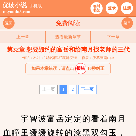
优读小说
手机版
临时
登录
注册
书架
m.youdu5.com
免费阅读
返回
菜单
上一章
查看最新章节
下一章
第32章 想要毁约的富岳和给南月找老师的三代
作品：木叶：我解锁羁绊就能变强
作者：岁暮归南山az
如果本章错误，请点击
报错
10秒纠正
上一页
1
2
下—页
　　宇智波富岳定定的看着南月
血瞳里缓缓旋转的漆黑双勾玉，