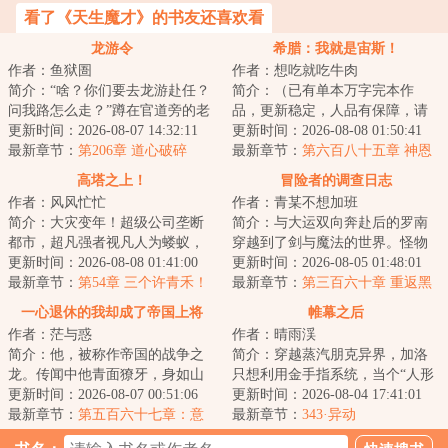
看了《天生魔才》的书友还喜欢看
龙游令
希腊：我就是宙斯！
作者：鱼狱圄
作者：想吃就吃牛肉
简介：“啥？你们要去龙游赴任？
简介：（已有单本万字完本作
问我路怎么走？”蹲在官道旁的老
品，更新稳定，人品有保障，请
者瞥了眼王让，随即猛猛摇头
更新时间：2026-08-07 14:32:11
放心追读）宙斯是最初，是最
更新时间：2026-08-08 01:50:41
道：“别去啦...
最新章节：
第206章 道心破碎
终，是天穹的神主。...
最新章节：
第六百八十五章 神恩
与……龙游？
精灵合众联邦王国
高塔之上！
冒险者的调查日志
作者：风风忙忙
作者：青某不想加班
简介：大灾变年！超级公司垄断
简介：与大运双向奔赴后的罗南
都市，超凡强者视凡人为蝼蚁，
穿越到了剑与魔法的世界。怪物
上升的通道已被彻底控制。修仙
更新时间：2026-08-08 01:41:00
和人类，魔法力量与蒸汽朋克，
更新时间：2026-08-05 01:48:01
者们装载【外置...
最新章节：
第54章 三个许青禾！
甚至是龙与神在...
最新章节：
第三百六十章 重返黑
真相！
溪城
一心退休的我却成了帝国上将
帷幕之后
作者：茫与惑
作者：晴雨渓
简介：他，被称作帝国的战争之
简介：穿越蒸汽朋克异界，加洛
龙。传闻中他青面獠牙，身如山
只想利用金手指系统，当个“人形
岳，长着三头六臂，每天都要吃
更新时间：2026-08-07 00:51:06
搜索引擎”安稳度日。当别人在工
更新时间：2026-08-04 17:41:01
掉上百万人才能...
最新章节：
第五百六十七章：意
厂挥汗如雨...
最新章节：
343·异动
外，症结