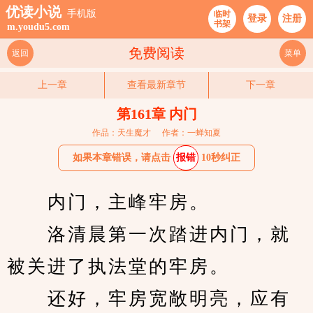
优读小说
手机版
临时
登录
注册
书架
m.youdu5.com
免费阅读
返回
菜单
上一章
查看最新章节
下一章
第161章 内门
作品：天生魔才
作者：一蝉知夏
如果本章错误，请点击
报错
10秒纠正
　　内门，主峰牢房。
　　洛清晨第一次踏进内门，就
被关进了执法堂的牢房。
　　还好，牢房宽敞明亮，应有