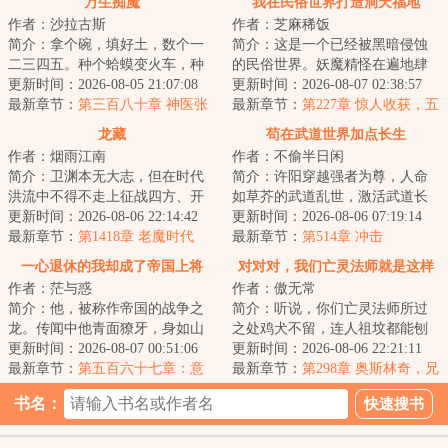
万生痴魔
我在民俗世界打造洞天福地
作者：沙拉古斯
作者：芝麻稀饭
简介：拿个碗，填好土，数个一
简介：这是一个已经被黑暗侵蚀
二三四五。种个蛤蟆变火车，种
的民俗世界。妖魔精怪在遍地肆
颗毛豆变老虎。种出一身好手
更新时间：2026-08-05 21:07:08
意生长，人族只能在夹缝中艰难
更新时间：2026-08-07 02:38:57
艺，一生享福不受...
最新章节：
第三百八十章 神医张
求生。沈易一朝...
最新章节：
第227章 惊人收获，五
来福（感谢盟主毛豆蚕豆生成
方上冥福地！
龙藏
苟在武道世界加点长生
機）
作者：烟雨江南
作者：不偷半日闲
简介：卫渊本无大志，但在时代
简介：许阳穿越强者为尊，人命
洪流中不得不走上征战四方、开
如草芥的武道乱世，激活武道长
疆辟土之路，直至关山踏尽，未
更新时间：2026-08-06 22:14:42
生面板。面板对他行为进行评
更新时间：2026-08-06 07:19:14
曾白头。不正经...
最新章节：
第1418章 老魔时代
估、结算，凡是有...
最新章节：
第514章 冲击
一心退休的我却成了帝国上将
对对对，我们亡灵法师就是这样
作者：茫与惑
作者：傲无常
的
简介：他，被称作帝国的战争之
简介：听说，你们亡灵法师所过
龙。传闻中他青面獠牙，身如山
之处鸡犬不留，连人祖坟都能刨
岳，长着三头六臂，每天都要吃
更新时间：2026-08-07 00:51:06
个精光？对对对，你说的都对，
更新时间：2026-08-06 22:21:11
掉上百万人才能...
最新章节：
第五百六十七章：意
我们亡灵法师就...
最新章节：
第298章 奥斯林奇，兄
外，症结
弟再重逢！
书名：