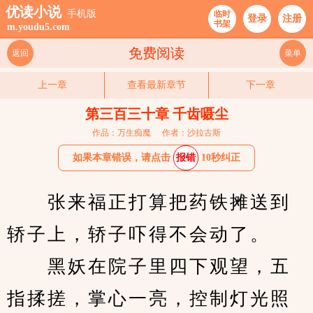
优读小说
手机版
临时
登录
注册
书架
m.youdu5.com
免费阅读
返回
菜单
上一章
查看最新章节
下一章
第三百三十章 千齿嗫尘
作品：万生痴魔
作者：沙拉古斯
如果本章错误，请点击
报错
10秒纠正
　　张来福正打算把药铁摊送到
轿子上，轿子吓得不会动了。
　　黑妖在院子里四下观望，五
指揉搓，掌心一亮，控制灯光照