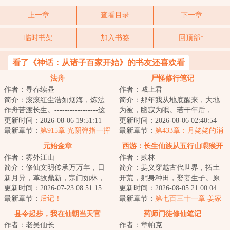
上一章
查看目录
下一章
临时书架
加入书签
回顶部↑
看了《神话：从诸子百家开始》的书友还喜欢看
法舟
尸怪修行笔记
作者：寻春续昼
作者：城上君
简介：滚滚红尘浩如烟海，炼法
简介：那年我从地底醒来，大地
作舟苦渡长生。-----------------这
为被，幽寂为眠。若干年后，
是一个柳洞清误入魔门，见鬼蜮
更新时间：2026-08-06 19:51:11
……山间群妖来相会，独坐楼台
更新时间：2026-08-06 02:40:54
森然，见...
最新章节：
第915章 光阴弹指一挥
渡清宵。...
最新章节：
第433章：月姥姥的消
间（二合一）
息
元始金章
西游：长生仙族从五行山喂猴开
作者：雾外江山
作者：贰林
始
简介：修仙文明传承万万年，日
简介：姜义穿越古代世界，拓土
新月异，革故鼎新，宗门如林，
开荒，躬身种田，娶妻生子。原
强者如蚁。修士有奇遇，宗门有
更新时间：2026-07-23 08:51:15
想这便是此生注定，平淡且足
更新时间：2026-08-05 21:00:04
死战，天地有灵...
最新章节：
后记！
矣。偏是那五岁的...
最新章节：
第七百三十一章 姜家
太白，道会难入
县令起步，我在仙朝当天官
药师门徒修仙笔记
作者：老吴仙长
作者：章帕克