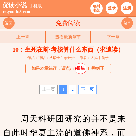
优读小说
手机版
临时
登录
注册
书架
m.youdu5.com
免费阅读
返回
菜单
上一章
查看最新章节
下一章
10：生死在前·考核算什么东西（求追读）
作品：神话：从诸子百家开始
作者：大风丨负子
如果本章错误，请点击
报错
10秒纠正
上一页
1
2
下—页
　　周天科研团研究的并不是来
自此时华夏主流的道佛神系，而